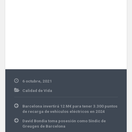
6 octubre, 2021
Calidad de Vida
Navegación
Barcelona invertirá 12 M€ para tener 3.300 puntos
de
de recarga de vehículos eléctricos en 2024
entradas
David Bondia toma posesión como Síndic de
Greuges de Barcelona