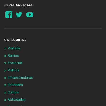
REDES SOCIALES
Ver
Ver
YouTube
perfil
perfil
de
de
Barcelonaaldia
@BCN_aldia
en
en
Facebook
Twitter
CATEGORIAS
Portada
Barrios
Sociedad
Política
Infraestructuras
Entidades
Cultura
Actividades