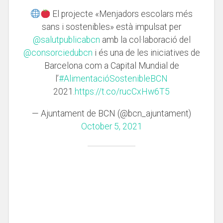
El projecte «Menjadors escolars més
sans i sostenibles» està impulsat per
@salutpublicabcn
amb la col·laboració del
@consorciedubcn
i és una de les iniciatives de
Barcelona com a Capital Mundial de
l’
#AlimentacióSostenibleBCN
2021.
https://t.co/rucCxHw6T5
— Ajuntament de BCN (@bcn_ajuntament)
October 5, 2021