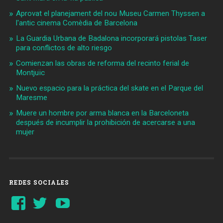
Aprovat el planejament del nou Museu Carmen Thyssen a
l'antic cinema Comèdia de Barcelona
La Guardia Urbana de Badalona incorporará pistolas Taser
para conflictos de alto riesgo
Comienzan las obras de reforma del recinto ferial de
Montjuïc
Nuevo espacio para la práctica del skate en el Parque del
Maresme
Muere un hombre por arma blanca en la Barceloneta
después de incumplir la prohibición de acercarse a una
mujer
REDES SOCIALES
Ver
Ver
YouTube
perfil
perfil
de
de
Barcelonaaldia
@BCN_aldia