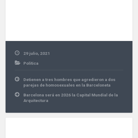
29 julio, 2021
Política
Navegación
Detienen a tres hombres que agredieron a dos
de
parejas de homosexuales en la Barceloneta
entradas
Barcelona será en 2026 la Capital Mundial de la
Arquitectura