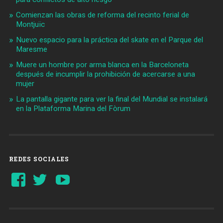
Comienzan las obras de reforma del recinto ferial de
Montjuïc
Nuevo espacio para la práctica del skate en el Parque del
Maresme
Muere un hombre por arma blanca en la Barceloneta
después de incumplir la prohibición de acercarse a una
mujer
La pantalla gigante para ver la final del Mundial se instalará
en la Plataforma Marina del Fòrum
REDES SOCIALES
Ver
Ver
YouTube
perfil
perfil
de
de
Barcelonaaldia
@BCN_aldia
en
en
Facebook
Twitter