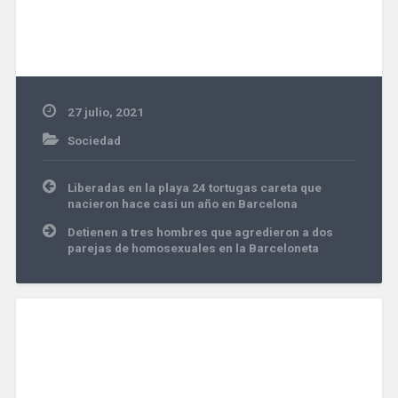
27 julio, 2021
Sociedad
Navegación
Liberadas en la playa 24 tortugas careta que
de
nacieron hace casi un año en Barcelona
entradas
Detienen a tres hombres que agredieron a dos
parejas de homosexuales en la Barceloneta