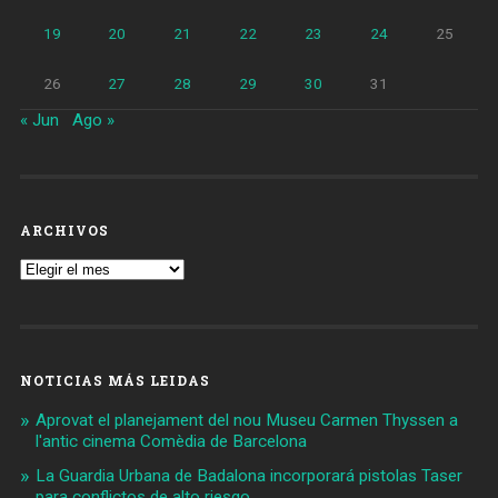
19
20
21
22
23
24
25
26
27
28
29
30
31
« Jun
Ago »
ARCHIVOS
Archivos
NOTICIAS MÁS LEIDAS
Aprovat el planejament del nou Museu Carmen Thyssen a
l'antic cinema Comèdia de Barcelona
La Guardia Urbana de Badalona incorporará pistolas Taser
para conflictos de alto riesgo