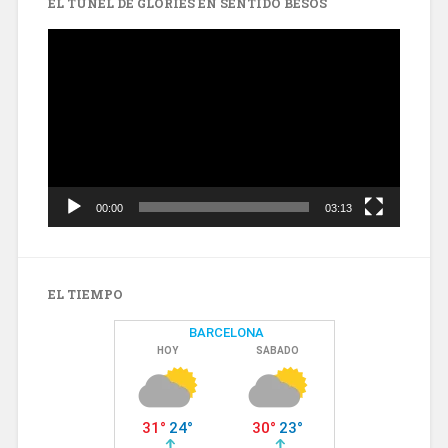
EL TÚNEL DE GLÒRIES EN SENTIDO BESÒS
Reproductor
de
vídeo
00:00
03:13
EL TIEMPO