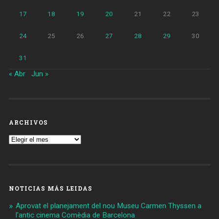
17
18
19
20
21
22
23
24
25
26
27
28
29
30
31
« Abr
Jun »
ARCHIVOS
Archivos
NOTICIAS MÁS LEIDAS
Aprovat el planejament del nou Museu Carmen Thyssen a
l'antic cinema Comèdia de Barcelona