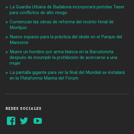
La Guardia Urbana de Badalona incorporará pistolas Taser
para conflictos de alto riesgo
Comienzan las obras de reforma del recinto ferial de
Montjuïc
Nuevo espacio para la práctica del skate en el Parque del
Maresme
Muere un hombre por arma blanca en la Barceloneta
después de incumplir la prohibición de acercarse a una
mujer
La pantalla gigante para ver la final del Mundial se instalará
en la Plataforma Marina del Fòrum
REDES SOCIALES
Ver
Ver
YouTube
perfil
perfil
de
de
Barcelonaaldia
@BCN_aldia