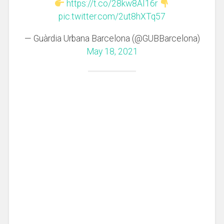
https://t.co/28kw8AI16r
pic.twitter.com/2ut8hXTq57
— Guàrdia Urbana Barcelona (@GUBBarcelona)
May 18, 2021