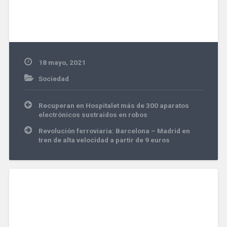
18 mayo, 2021
Sociedad
Navegación
Recuperan en Hospitalet más de 300 aparatos
de
electrónicos sustraidos en robos
entradas
Revolución ferroviaria: Barcelona – Madrid en
tren de alta velocidad a partir de 9 euros