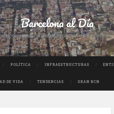
Barcelona al Día
Noticias que reflejan la evolución de Barcelona
POLÍTICA
INFRAESTRUCTURAS
ENTI
AD DE VIDA
TENDENCIAS
GRAN BCN