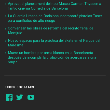
Aprovat el planejament del nou Museu Carmen Thyssen a
l'antic cinema Comèdia de Barcelona
La Guardia Urbana de Badalona incorporará pistolas Taser
para conflictos de alto riesgo
Comienzan las obras de reforma del recinto ferial de
Montjuïc
Nuevo espacio para la práctica del skate en el Parque del
Maresme
Muere un hombre por arma blanca en la Barceloneta
después de incumplir la prohibición de acercarse a una
mujer
REDES SOCIALES
Ver
Ver
YouTube
perfil
perfil
de
de
Barcelonaaldia
@BCN_aldia