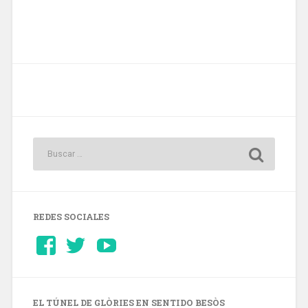
REDES SOCIALES
Ver
Ver
YouTube
perfil
perfil
de
de
Barcelonaaldia
@BCN_aldia
en
en
Facebook
Twitter
EL TÚNEL DE GLÒRIES EN SENTIDO BESÒS