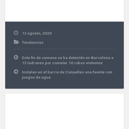
12 agosto, 2020
Tendencias
Navegación
Este fin de semana se ha detenido en Barcelona a
de
13 ladrones por cometer 10 robos violentos
entradas
Instalan en el barrio de Canyelles una fuente con
juegos de agua