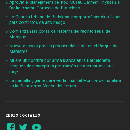
Aprovat el planejament del nou Museu Carmen Thyssen a
l'antic cinema Comèdia de Barcelona
La Guardia Urbana de Badalona incorporará pistolas Taser
para conflictos de alto riesgo
Comienzan las obras de reforma del recinto ferial de
Montjuïc
Nuevo espacio para la práctica del skate en el Parque del
Maresme
Muere un hombre por arma blanca en la Barceloneta
después de incumplir la prohibición de acercarse a una
mujer
La pantalla gigante para ver la final del Mundial se instalará
en la Plataforma Marina del Fòrum
REDES SOCIALES
Ver
Ver
YouTube
perfil
perfil