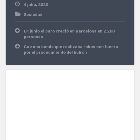
4 julio, 2020
Sociedad
Navegación
En junio el paro creció en Barcelona en 2.200
de
personas
entradas
Cae una banda que realizaba robos con fuerza
por el procedimiento del butrón