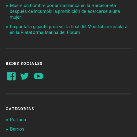
Muere un hombre por arma blanca en la Barceloneta
después de incumplir la prohibición de acercarse a una
mujer
La pantalla gigante para ver la final del Mundial se instalará
en la Plataforma Marina del Fòrum
REDES SOCIALES
Ver
Ver
YouTube
perfil
perfil
de
de
Barcelonaaldia
@BCN_aldia
en
en
Facebook
Twitter
CATEGORIAS
Portada
Barrios