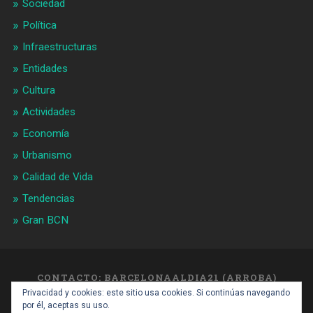
Sociedad
Política
Infraestructuras
Entidades
Cultura
Actividades
Economía
Urbanismo
Calidad de Vida
Tendencias
Gran BCN
CONTACTO: BARCELONAALDIA21 (ARROBA)
GMAIL.COM
Privacidad y cookies: este sitio usa cookies. Si continúas navegando
SUBIR ↑
por él, aceptas su uso.