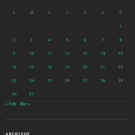
locales
comerciales»
L
M
X
J
V
S
D
1
2
3
4
5
6
7
8
9
10
11
12
13
14
15
16
17
18
19
20
21
22
23
24
25
26
27
28
29
30
31
« Feb
Abr »
ARCHIVOS