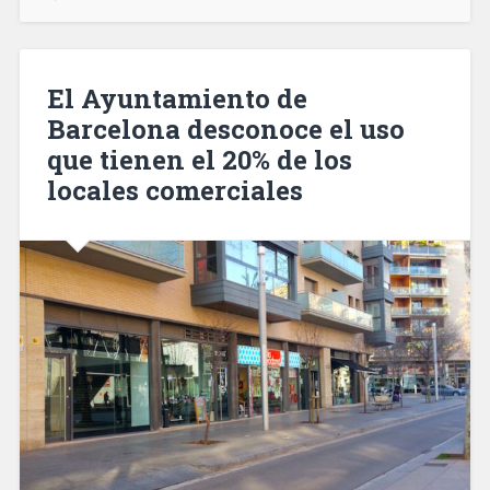
pasaron
a
engrosar
las
El Ayuntamiento de
listas
Barcelona desconoce el uso
del
que tienen el 20% de los
paro»
locales comerciales