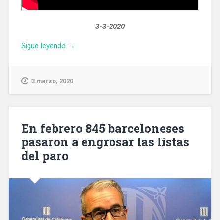
3-3-2020
«El
Sigue leyendo
→
cardenal
y
arzobispo
3 marzo, 2020
de
Barcelona
Juan
José
En febrero 845 barceloneses
Omella,
pasaron a engrosar las listas
nuevo
del paro
presidente
de
la
Conferencia
Episcopal»