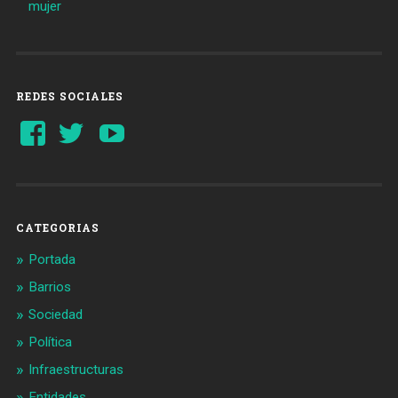
mujer
REDES SOCIALES
Ver
Ver
YouTube
perfil
perfil
de
de
Barcelonaaldia
@BCN_aldia
en
en
Facebook
Twitter
CATEGORIAS
Portada
Barrios
Sociedad
Política
Infraestructuras
Entidades