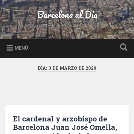
Saltar
al
Barcelona al Día
Buscar
contenido
Noticias que reflejan la evolución de Barcelona
MENÚ
DÍA:
3 DE MARZO DE 2020
El cardenal y arzobispo de
Barcelona Juan José Omella,