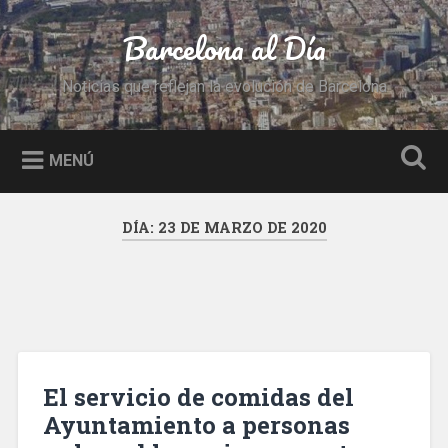
Saltar
al
Barcelona al Día
Buscar
contenido
Noticias que reflejan la evolución de Barcelona
MENÚ
DÍA:
23 DE MARZO DE 2020
El servicio de comidas del
Ayuntamiento a personas