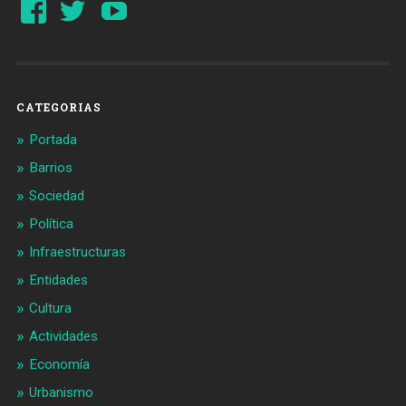
Ver
Ver
YouTube
perfil
perfil
de
de
Barcelonaaldia
@BCN_aldia
en
en
Facebook
Twitter
CATEGORIAS
Portada
Barrios
Sociedad
Política
Infraestructuras
Entidades
Cultura
Actividades
Economía
Urbanismo