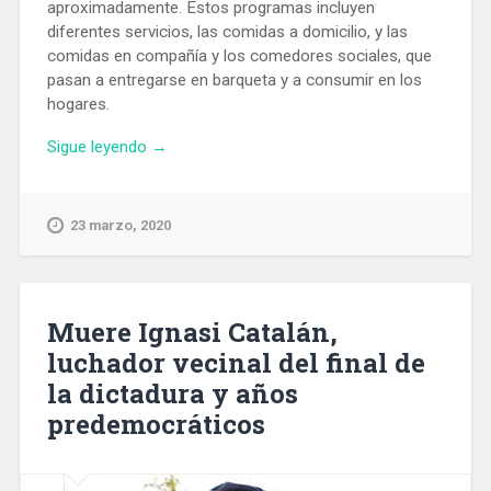
aproximadamente. Estos programas incluyen
diferentes servicios, las comidas a domicilio, y las
comidas en compañía y los comedores sociales, que
pasan a entregarse en barqueta y a consumir en los
hogares.
«El
Sigue leyendo
→
servicio
de
comidas
23 marzo, 2020
del
Ayuntamiento
a
personas
Muere Ignasi Catalán,
vulnerables
luchador vecinal del final de
se
la dictadura y años
incrementa
estos
predemocráticos
días
un
30%»