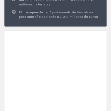
de
millones de turistas
entradas
El presupuesto del Ayuntamiento de Barcelona
para este año asciende a 3.033 millones de euros