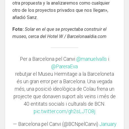
otra propuesta y la analizaremos como cualquier
otro de los proyectos privados que nos llegan»,
añadió Sanz.
Foto:
Solar en el que se proyectaba construir el
museo, cerca del Hotel W / Barcelonaaldia.com
Per a Barcelona pel Canvi
@manuelvalls
i
@PareraEva
rebutjar el Museu Hermitage a la Barceloneta
és un gran error per a Barcelona. Una vegada
més, una posició ideològica de Colau frena un
projecte que donaven suport als veïns i més de
40 entitats socials i culturals de BCN.
pic.twitter.com/gh2sLJTO8j
— Barcelona pel Canvi (@BCNpelCanvi)
January