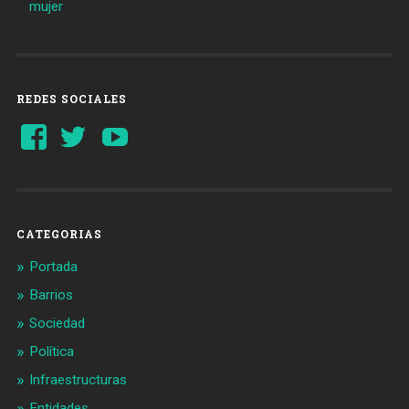
mujer
REDES SOCIALES
Ver
Ver
YouTube
perfil
perfil
de
de
Barcelonaaldia
@BCN_aldia
en
en
Facebook
Twitter
CATEGORIAS
Portada
Barrios
Sociedad
Política
Infraestructuras
Entidades