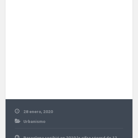
28 enero, 2020
Urbanismo
Navegación
Barcelona recibió en 2019 la cifra récord de 12