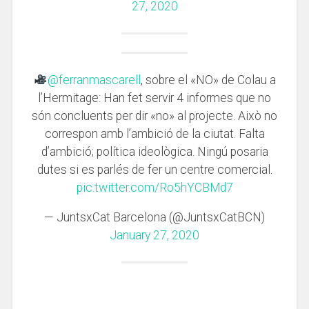
27, 2020
@ferranmascarell
, sobre el «NO» de Colau a
l’Hermitage: Han fet servir 4 informes que no
són concluents per dir «no» al projecte. Això no
correspon amb l’ambició de la ciutat. Falta
d’ambició; política ideològica. Ningú posaria
dutes si es parlés de fer un centre comercial.
pic.twitter.com/Ro5hYCBMd7
— JuntsxCat Barcelona (@JuntsxCatBCN)
January 27, 2020