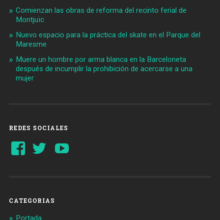
Comienzan las obras de reforma del recinto ferial de
Montjuïc
Nuevo espacio para la práctica del skate en el Parque del
Maresme
Muere un hombre por arma blanca en la Barceloneta
después de incumplir la prohibición de acercarse a una
mujer
REDES SOCIALES
Ver
Ver
YouTube
perfil
perfil
de
de
Barcelonaaldia
@BCN_aldia
en
en
Facebook
Twitter
CATEGORIAS
Portada