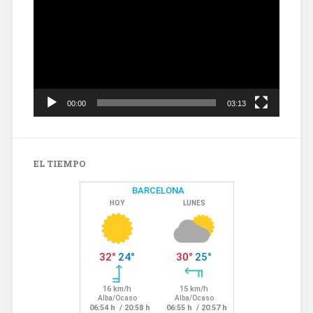
vídeo
00:00
03:13
EL TIEMPO