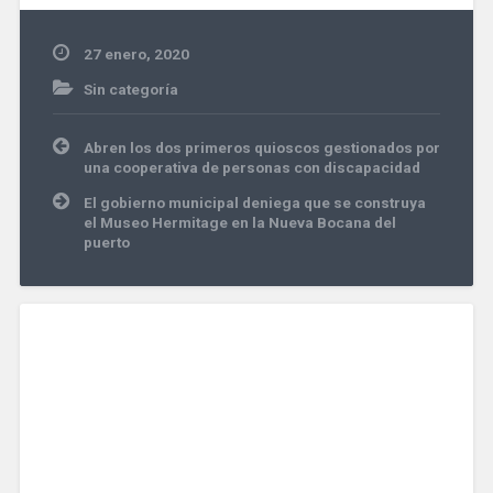
27 enero, 2020
Sin categoría
Navegación
Abren los dos primeros quioscos gestionados por
de
una cooperativa de personas con discapacidad
entradas
El gobierno municipal deniega que se construya
el Museo Hermitage en la Nueva Bocana del
puerto