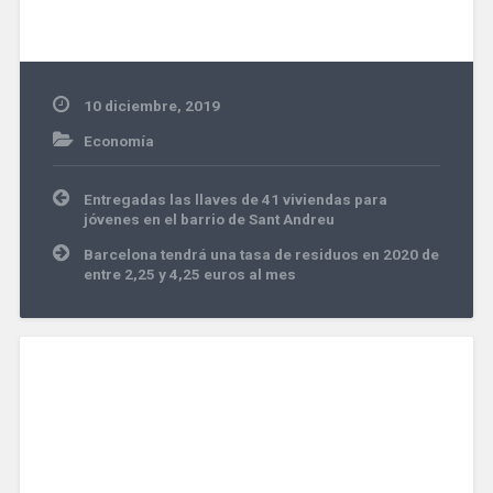
10 diciembre, 2019
Economía
Navegación
Entregadas las llaves de 41 viviendas para
de
jóvenes en el barrio de Sant Andreu
entradas
Barcelona tendrá una tasa de residuos en 2020 de
entre 2,25 y 4,25 euros al mes