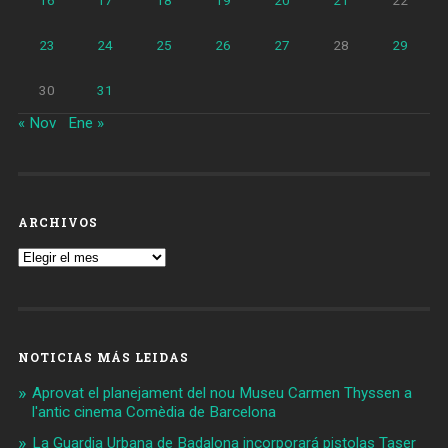
16
17
18
19
20
21
22
23
24
25
26
27
28
29
30
31
« Nov
Ene »
ARCHIVOS
Archivos
NOTICIAS MÁS LEIDAS
Aprovat el planejament del nou Museu Carmen Thyssen a
l'antic cinema Comèdia de Barcelona
La Guardia Urbana de Badalona incorporará pistolas Taser