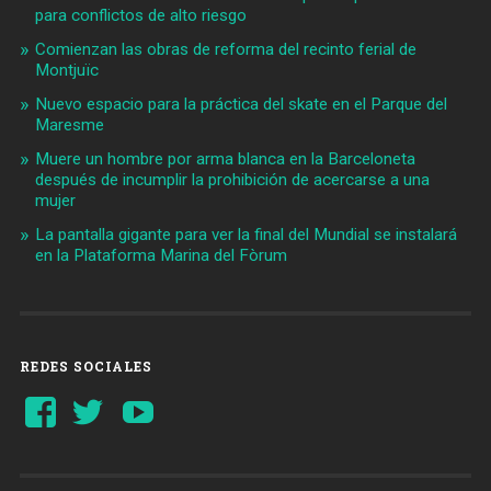
para conflictos de alto riesgo
Comienzan las obras de reforma del recinto ferial de
Montjuïc
Nuevo espacio para la práctica del skate en el Parque del
Maresme
Muere un hombre por arma blanca en la Barceloneta
después de incumplir la prohibición de acercarse a una
mujer
La pantalla gigante para ver la final del Mundial se instalará
en la Plataforma Marina del Fòrum
REDES SOCIALES
Ver
Ver
YouTube
perfil
perfil
de
de
Barcelonaaldia
@BCN_aldia
en
en
Facebook
Twitter