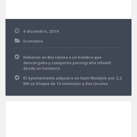
6 diciembre, 2019
Economía
Navegación
Detienen en Barcelona a un hombre que
de
descargaba y compartía pornografía infantil
entradas
desde un locutorio
El Ayuntamiento adquiere en Sant-Montjuïc por 2,2
M€ un bloque de 13 viviendas y dos locales