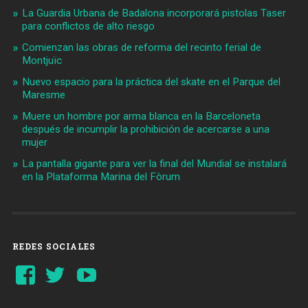
La Guardia Urbana de Badalona incorporará pistolas Taser
para conflictos de alto riesgo
Comienzan las obras de reforma del recinto ferial de
Montjuïc
Nuevo espacio para la práctica del skate en el Parque del
Maresme
Muere un hombre por arma blanca en la Barceloneta
después de incumplir la prohibición de acercarse a una
mujer
La pantalla gigante para ver la final del Mundial se instalará
en la Plataforma Marina del Fòrum
REDES SOCIALES
Ver
Ver
YouTube
perfil
perfil
de
de
Barcelonaaldia
@BCN_aldia