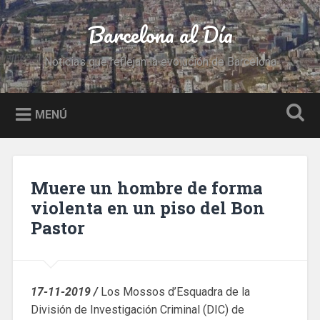
Saltar
al
Barcelona al Día
Buscar
contenido
Noticias que reflejan la evolución de Barcelona
MENÚ
Muere un hombre de forma
violenta en un piso del Bon
Pastor
17-11-2019 /
Los Mossos d’Esquadra de la
División de Investigación Criminal (DIC) de