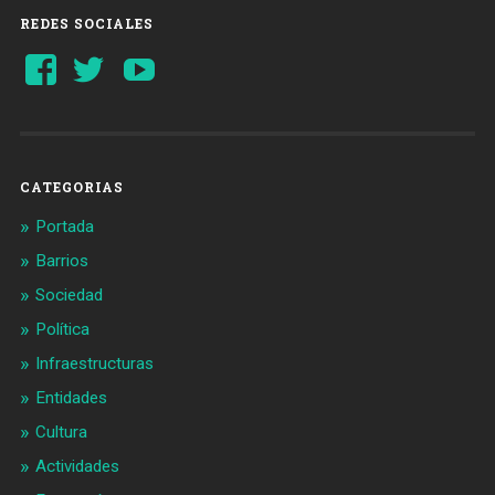
REDES SOCIALES
Ver
Ver
YouTube
perfil
perfil
de
de
Barcelonaaldia
@BCN_aldia
en
en
Facebook
Twitter
CATEGORIAS
Portada
Barrios
Sociedad
Política
Infraestructuras
Entidades
Cultura
Actividades