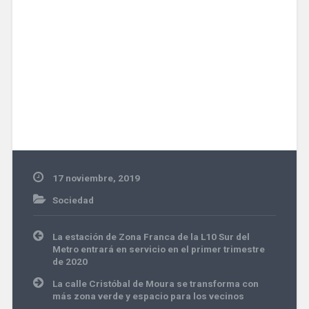
17 noviembre, 2019
Sociedad
Navegación
La estación de Zona Franca de la L10 Sur del
de
Metro entrará en servicio en el primer trimestre
entradas
de 2020
La calle Cristóbal de Moura se transforma con
más zona verde y espacio para los vecinos