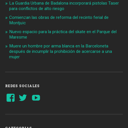
La Guardia Urbana de Badalona incorporará pistolas Taser
para conflictos de alto riesgo
Comienzan las obras de reforma del recinto ferial de
Montjuïc
Nuevo espacio para la práctica del skate en el Parque del
Maresme
Muere un hombre por arma blanca en la Barceloneta
después de incumplir la prohibición de acercarse a una
mujer
REDES SOCIALES
Ver
Ver
YouTube
perfil
perfil
de
de
Barcelonaaldia
@BCN_aldia
en
en
Facebook
Twitter
CATEGORIAS