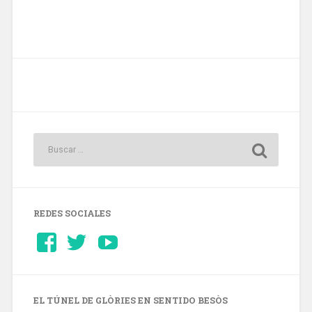
REDES SOCIALES
Ver
Ver
YouTube
perfil
perfil
de
de
Barcelonaaldia
@BCN_aldia
en
en
Facebook
Twitter
EL TÚNEL DE GLÒRIES EN SENTIDO BESÒS