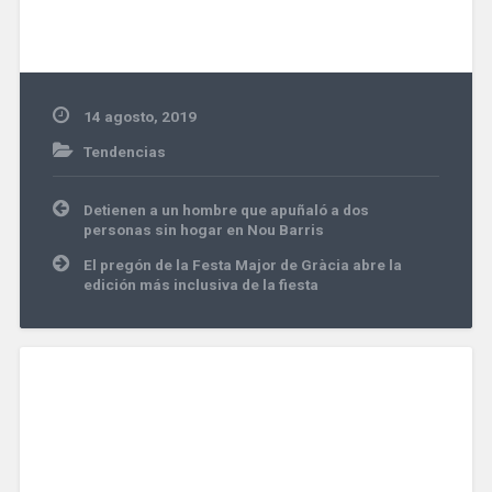
14 agosto, 2019
Tendencias
Navegación
Detienen a un hombre que apuñaló a dos
de
personas sin hogar en Nou Barris
entradas
El pregón de la Festa Major de Gràcia abre la
edición más inclusiva de la fiesta