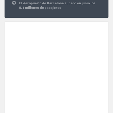
El Aeropuerto de Barcelona superó en junio los
5,1 millones de pasajeros