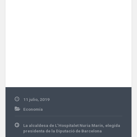
11 julio, 2019
Economía
Navegación
La alcaldesa de L’Hospitalet Nuria Marín, elegida
de
presidenta de la Diputació de Barcelona
entradas