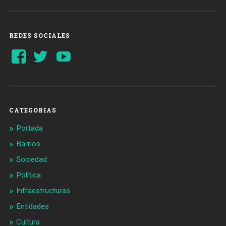
REDES SOCIALES
Ver
Ver
YouTube
perfil
perfil
de
de
Barcelonaaldia
@BCN_aldia
en
en
Facebook
Twitter
CATEGORIAS
Portada
Barrios
Sociedad
Política
Infraestructuras
Entidades
Cultura