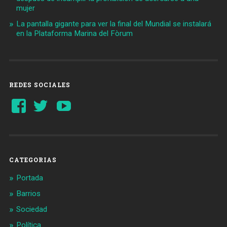
mujer
La pantalla gigante para ver la final del Mundial se instalará
en la Plataforma Marina del Fòrum
REDES SOCIALES
Ver
Ver
YouTube
perfil
perfil
de
de
Barcelonaaldia
@BCN_aldia
en
en
Facebook
Twitter
CATEGORIAS
Portada
Barrios
Sociedad
Política