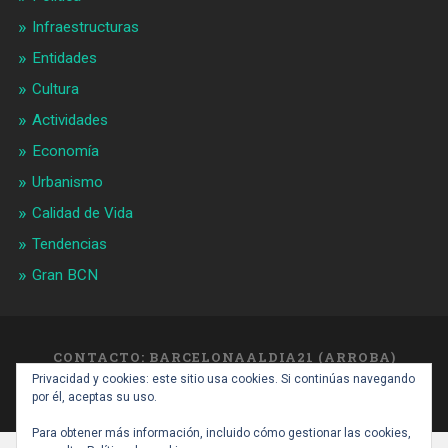
Infraestructuras
Entidades
Cultura
Actividades
Economía
Urbanismo
Calidad de Vida
Tendencias
Gran BCN
CONTACTO: BARCELONAALDIA21 (ARROBA)
GMAIL.COM
Privacidad y cookies: este sitio usa cookies. Si continúas navegando
SUBIR ↑
por él, aceptas su uso.
Para obtener más información, incluido cómo gestionar las cookies,