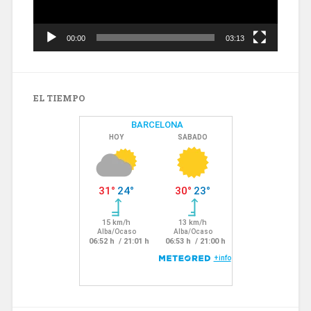
00:00
03:13
EL TIEMPO