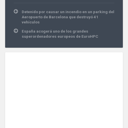
Navegación
Detenido por causar un incendio en un parking del
de
Aeropuerto de Barcelona que destruyó 41
entradas
vehículos
España acogerá uno de los grandes
superordenadores europeos de EuroHPC