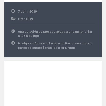
7 abril, 2019
Gran BCN
Navegación
Una dotación de Mossos ayuda a una mujer a dar
de
a luz a su hijo
entradas
Huelga mañana en el metro de Barcelona: habrá
paros de cuatro horas los tres turnos