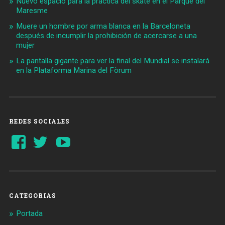
Nuevo espacio para la práctica del skate en el Parque del
Maresme
Muere un hombre por arma blanca en la Barceloneta
después de incumplir la prohibición de acercarse a una
mujer
La pantalla gigante para ver la final del Mundial se instalará
en la Plataforma Marina del Fòrum
REDES SOCIALES
Ver
Ver
YouTube
perfil
perfil
de
de
Barcelonaaldia
@BCN_aldia
en
en
Facebook
Twitter
CATEGORIAS
Portada