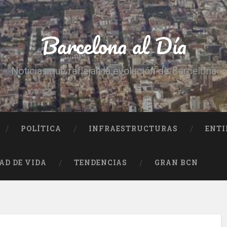
Barcelona al Día
Noticias que reflejan la evolución de Barcelona
POLÍTICA
INFRAESTRUCTURAS
ENTI
AD DE VIDA
TENDENCIAS
GRAN BCN