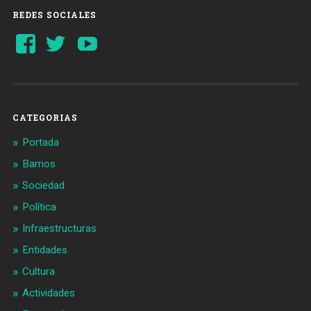
REDES SOCIALES
Ver
Ver
YouTube
perfil
perfil
de
de
Barcelonaaldia
@BCN_aldia
en
en
Facebook
Twitter
CATEGORIAS
Portada
Barrios
Sociedad
Política
Infraestructuras
Entidades
Cultura
Actividades