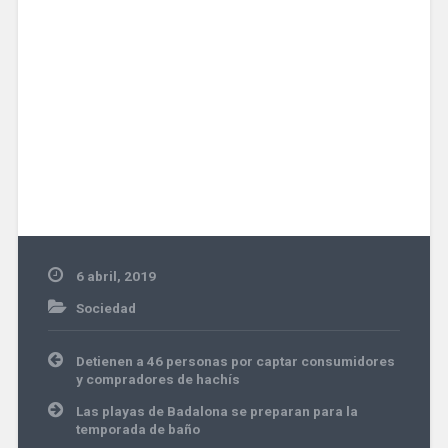
6 abril, 2019
Sociedad
Navegación
Detienen a 46 personas por captar consumidores
de
y compradores de hachís
entradas
Las playas de Badalona se preparan para la
temporada de baño