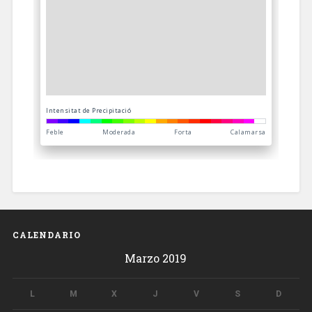
CALENDARIO
Marzo 2019
L
M
X
J
V
S
D