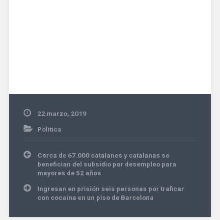
22 marzo, 2019
Política
Navegación
Cerca de 67.000 catalanes y catalanas se
de
benefician del subsidio por desempleo para
entradas
mayores de 52 años
Ingresan en prisión seis personas por traficar
con cocaína en un piso de Barcelona