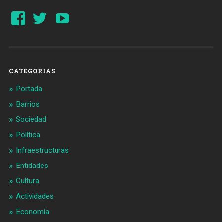
Ver
Ver
YouTube
perfil
perfil
de
de
Barcelonaaldia
@BCN_aldia
en
en
Facebook
Twitter
CATEGORIAS
Portada
Barrios
Sociedad
Política
Infraestructuras
Entidades
Cultura
Actividades
Economía