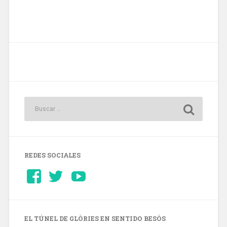
REDES SOCIALES
Ver
Ver
YouTube
perfil
perfil
de
de
Barcelonaaldia
@BCN_aldia
en
en
Facebook
Twitter
EL TÚNEL DE GLÒRIES EN SENTIDO BESÒS