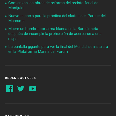
Comienzan las obras de reforma del recinto ferial de
Montjuïc
Nuevo espacio para la práctica del skate en el Parque del
Maresme
Muere un hombre por arma blanca en la Barceloneta
después de incumplir la prohibición de acercarse a una
mujer
La pantalla gigante para ver la final del Mundial se instalará
en la Plataforma Marina del Fòrum
REDES SOCIALES
Ver
Ver
YouTube
perfil
perfil
de
de
Barcelonaaldia
@BCN_aldia
en
en
Facebook
Twitter
CATEGORIAS