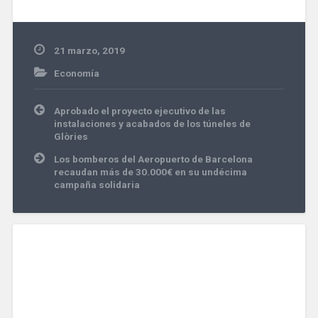
21 marzo, 2019
Economía
Navegación
Aprobado el proyecto ejecutivo de las
de
instalaciones y acabados de los túneles de
entradas
Glòries
Los bomberos del Aeropuerto de Barcelona
recaudan más de 30.000€ en su undécima
campaña solidaria