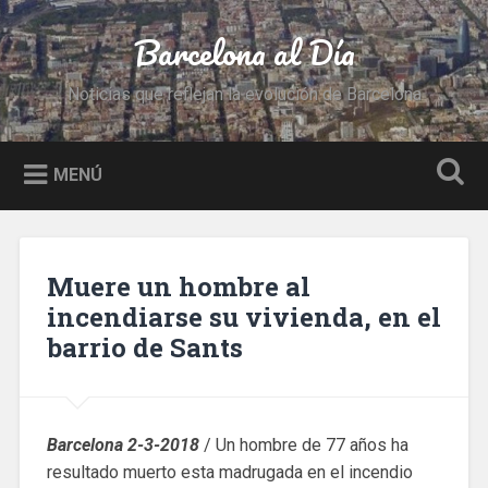
Saltar
al
Barcelona al Día
Buscar
contenido
Noticias que reflejan la evolución de Barcelona
MENÚ
Muere un hombre al
incendiarse su vivienda, en el
barrio de Sants
Barcelona 2-3-2018
/ Un hombre de 77 años ha
resultado muerto esta madrugada en el incendio