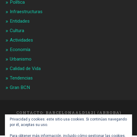
Política
Infraestructuras
Entidades
Cultura
Actividades
Economía
Urbanismo
Calidad de Vida
Tendencias
Gran BCN
CONTACTO: BARCELONAALDIA21 (ARROBA)
GMAIL.COM
Privacidad y cookies: este sitio usa cookies. Si continúas navegando
SUBIR ↑
por él, aceptas su uso.
Para obtener más información, incluido cómo gestionar las cookies,