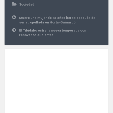
Sociedad
Navegación
Muere una mujer de 84 años horas después de
de
ser atropellada en Horta-Guinardó
entradas
El Tibidabo estrena nueva temporada con
renovados alicientes