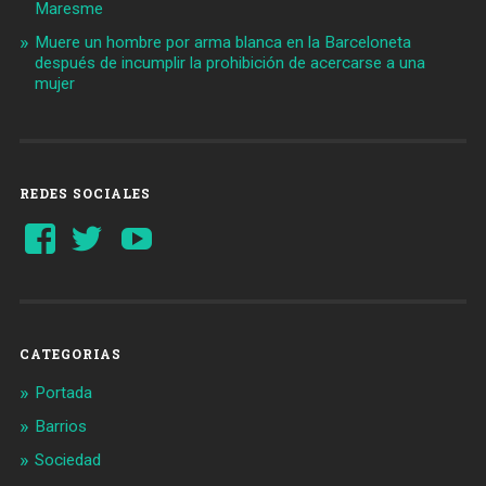
Maresme
Muere un hombre por arma blanca en la Barceloneta
después de incumplir la prohibición de acercarse a una
mujer
REDES SOCIALES
Ver
Ver
YouTube
perfil
perfil
de
de
Barcelonaaldia
@BCN_aldia
en
en
Facebook
Twitter
CATEGORIAS
Portada
Barrios
Sociedad