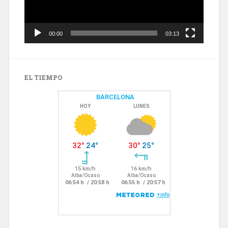
00:00
03:13
EL TIEMPO