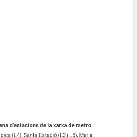
ena d’estacions de la xarxa de metro
:
mpica (L4), Sants Estació (L3 i L5), Maria