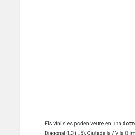
Els vinils es poden veure en una
dotz
Diagonal (L3 i L5), Ciutadella / Vila Olí