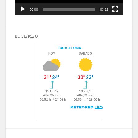
00:00
03:13
EL TIEMPO