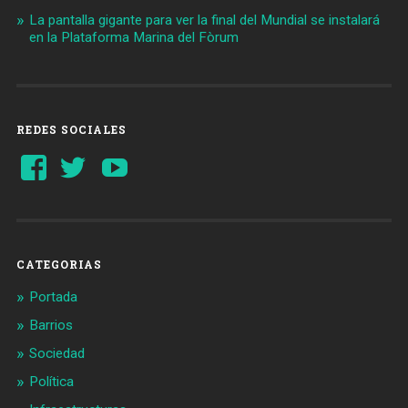
La pantalla gigante para ver la final del Mundial se instalará
en la Plataforma Marina del Fòrum
REDES SOCIALES
Ver
Ver
YouTube
perfil
perfil
de
de
Barcelonaaldia
@BCN_aldia
en
en
Facebook
Twitter
CATEGORIAS
Portada
Barrios
Sociedad
Política