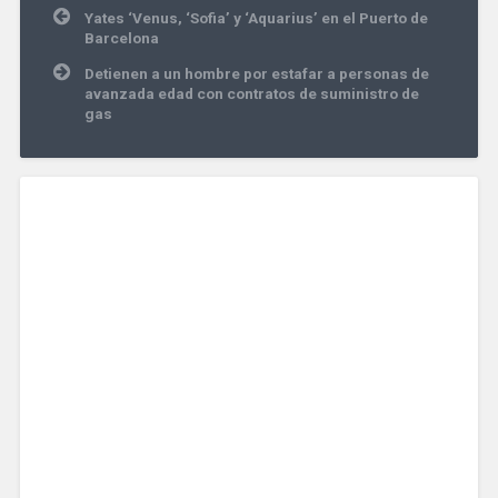
Navegación
Yates ‘Venus, ‘Sofia’ y ‘Aquarius’ en el Puerto de
de
Barcelona
entradas
Detienen a un hombre por estafar a personas de
avanzada edad con contratos de suministro de
gas