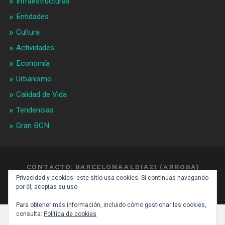
Infraestructuras
Entidades
Cultura
Actividades
Economía
Urbanismo
Calidad de Vida
Tendencias
Gran BCN
CONTACTO: BARCELONAALDIA21 (ARROBA)
GMAIL.COM
Privacidad y cookies: este sitio usa cookies. Si continúas navegando
SUBIR ↑
por él, aceptas su uso.
Para obtener más información, incluido cómo gestionar las cookies,
consulta:
Política de cookies