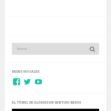
REDES SOCIALES
Ver
Ver
YouTube
perfil
perfil
de
de
Barcelonaaldia
@BCN_aldia
en
en
Facebook
Twitter
EL TÚNEL DE GLÒRIES EN SENTIDO BESÒS
Reproductor