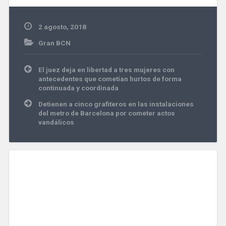
2 agosto, 2018
Gran BCN
Navegación
El juez deja en libertad a tres mujeres con
de
antecedentes que cometían hurtos de forma
entradas
continuada y coordinada
Detienen a cinco grafiteros en las instalaciones
del metro de Barcelona por cometer actos
vandálicos