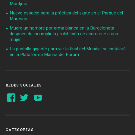
Montjuïc
Nuevo espacio para la práctica del skate en el Parque del
Maresme
Muere un hombre por arma blanca en la Barceloneta
después de incumplir la prohibición de acercarse a una
mujer
La pantalla gigante para ver la final del Mundial se instalará
en la Plataforma Marina del Fòrum
REDES SOCIALES
Ver
Ver
YouTube
perfil
perfil
de
de
Barcelonaaldia
@BCN_aldia
en
en
Facebook
Twitter
CATEGORIAS