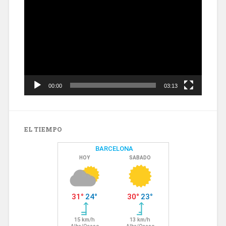
de
vídeo
00:00
03:13
EL TIEMPO