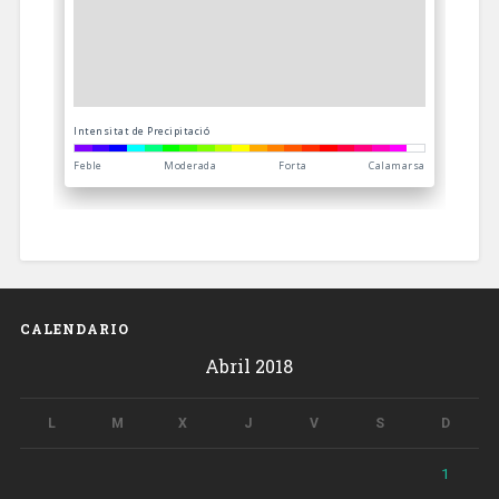
CALENDARIO
Abril 2018
L
M
X
J
V
S
D
1