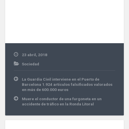
23 abril, 2018
Sociedad
Navegación
La Guardia Civil interviene en el Puerto de
de
Barcelona 1.924 artículos falsificados valorados
entradas
en más de 600.000 euros
Muere el conductor de una furgoneta en un
accidente de tráfico en la Ronda Litoral