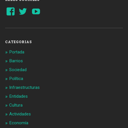
Ver
Ver
YouTube
perfil
perfil
de
de
Barcelonaaldia
@BCN_aldia
en
en
Facebook
Twitter
CATEGORIAS
Portada
Barrios
Sociedad
Política
Infraestructuras
Entidades
Cultura
Actividades
Economía