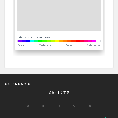
CALENDARIO
Abril 2018
L
M
X
J
V
S
D