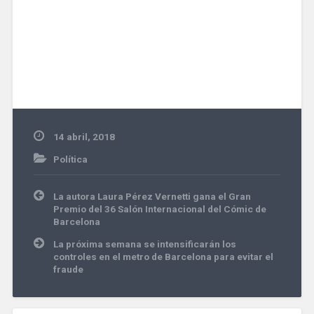
14 abril, 2018
Política
Navegación
La autora Laura Pérez Vernetti gana el Gran
de
Premio del 36 Salón Internacional del Cómic de
entradas
Barcelona
La próxima semana se intensificarán los
controles en el metro de Barcelona para evitar el
fraude