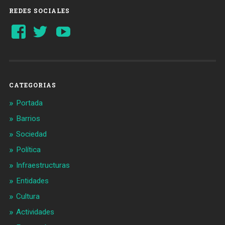
REDES SOCIALES
Ver
Ver
YouTube
perfil
perfil
de
de
Barcelonaaldia
@BCN_aldia
en
en
Facebook
Twitter
CATEGORIAS
Portada
Barrios
Sociedad
Política
Infraestructuras
Entidades
Cultura
Actividades