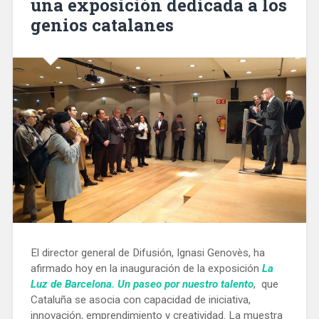
una exposición dedicada a los
someterse
genios catalanes
a
diversas
mejoras»
El director general de Difusión, Ignasi Genovès, ha
afirmado hoy en la inauguración de la exposición
La
Luz de Barcelona. Un paseo por nuestro talento
, que
Cataluña se asocia con capacidad de iniciativa,
innovación, emprendimiento y creatividad. La muestra