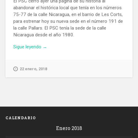
El PSC cerró ayer una página de su historia al
abandonar el histórica local que tenía en los números
75-77 de la calle Nicaragua, en el barrio de Les Corts,
para estrenar hoy su nueva sede en el número 191 de
la calle Pallars. El PSC tenía la sede de la calle
Nicaragua desde el año 1980.
«El
Sigue leyendo
→
PSC
deja
el
22 enero, 2018
local
de
la
calle
Nicaragua
y
estrena
CALENDARIO
hoy
Enero 2018
nueva
sede