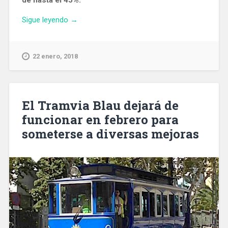
«El
Sigue leyendo
→
Grupo
Zeta
anuncia
22 enero, 2018
un
ERE
en
El
El Tramvia Blau dejará de
Periódico
funcionar en febrero para
para
someterse a diversas mejoras
recortar
un
45%
la
masa
salarial»