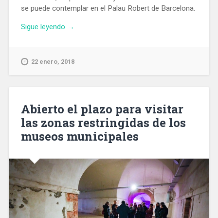
se puede contemplar en el Palau Robert de Barcelona.
«Inaugurada
Sigue leyendo
→
en
el
Palau
22 enero, 2018
Robert
una
exposición
dedicada
Abierto el plazo para visitar
a
las zonas restringidas de los
los
museos municipales
genios
catalanes»