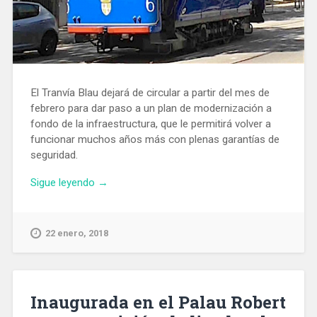
El Tranvía Blau dejará de circular a partir del mes de
febrero para dar paso a un plan de modernización a
fondo de la infraestructura, que le permitirá volver a
funcionar muchos años más con plenas garantías de
seguridad.
«El
Sigue leyendo
→
Tramvia
Blau
dejará
22 enero, 2018
de
funcionar
en
febrero
Inaugurada en el Palau Robert
para