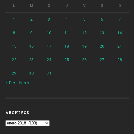
en
L
M
X
J
V
S
D
Poblenou»
1
2
3
4
5
6
7
8
9
10
11
12
13
14
15
16
17
18
19
20
21
22
23
24
25
26
27
28
29
30
31
« Dic
Feb »
ARCHIVOS
Archivos