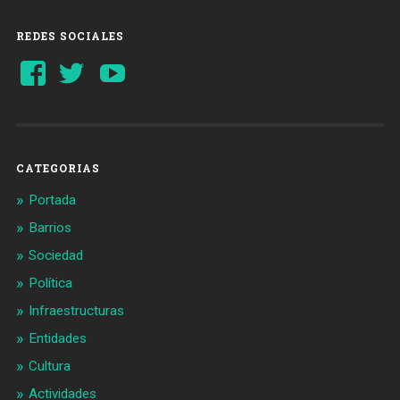
REDES SOCIALES
Ver
Ver
YouTube
perfil
perfil
de
de
Barcelonaaldia
@BCN_aldia
en
en
Facebook
Twitter
CATEGORIAS
Portada
Barrios
Sociedad
Política
Infraestructuras
Entidades
Cultura
Actividades