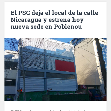
zonas
restringidas
El PSC deja el local de la calle
de
Nicaragua y estrena hoy
los
nueva sede en Poblenou
museos
municipales»