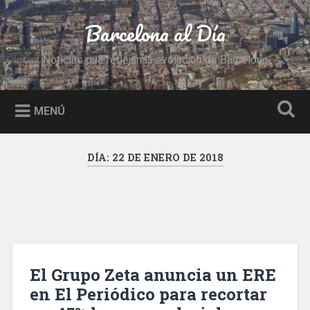
Saltar
al
Barcelona al Día
Buscar
contenido
Noticias que reflejan la evolución de Barcelona
MENÚ
DÍA:
22 DE ENERO DE 2018
El Grupo Zeta anuncia un ERE
en El Periódico para recortar