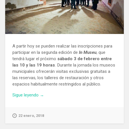
A partir hoy se pueden realizar las inscripciones para
participar en la segunda edición de
In Museu
, que
tendrá lugar el próximo
sábado 3 de febrero entre
las 10 y las 19 horas
. Durante la jornada los museos
municipales ofrecerán visitas exclusivas gratuitas a
las reservas, los talleres de restauración y otros
espacios habitualmente restringidos al público.
«Abierto
Sigue leyendo
→
el
plazo
para
22 enero, 2018
visitar
las