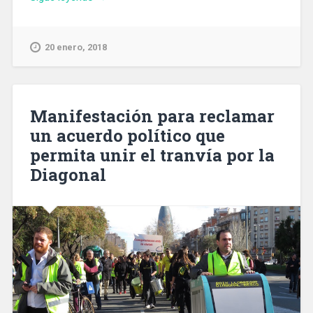
amplía
a
800
20 enero, 2018
metros
la
reforma
de
Manifestación para reclamar
Pere
un acuerdo político que
IV
permita unir el tranvía por la
en
la
Diagonal
zona
Besòs»