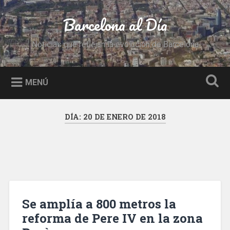
Saltar
al
Barcelona al Día
Buscar
contenido
Noticias que reflejan la evolución de Barcelona
MENÚ
DÍA:
20 DE ENERO DE 2018
Se amplía a 800 metros la
reforma de Pere IV en la zona