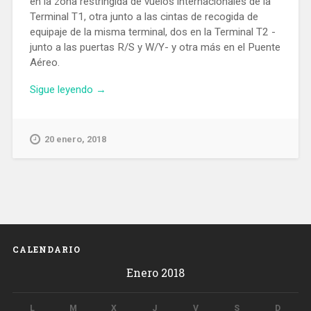
en la zona restringida de vuelos internacionales de la
Terminal T1, otra junto a las cintas de recogida de
equipaje de la misma terminal, dos en la Terminal T2 -
junto a las puertas R/S y W/Y- y otra más en el Puente
Aéreo.
«El
Sigue leyendo
→
Aeropuerto
de
Barcelona
20 enero, 2018
estrena
cinco
nuevas
zonas
de
trabajo
para
CALENDARIO
pasajeros»
Enero 2018
L
M
X
J
V
S
D