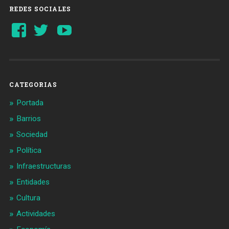
REDES SOCIALES
Ver
Ver
YouTube
perfil
perfil
de
de
Barcelonaaldia
@BCN_aldia
en
en
Facebook
Twitter
CATEGORIAS
Portada
Barrios
Sociedad
Política
Infraestructuras
Entidades
Cultura
Actividades