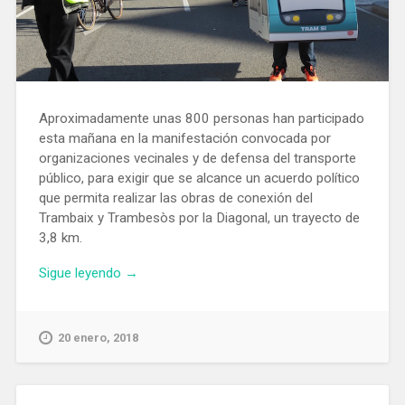
Aproximadamente unas 800 personas han participado
esta mañana en la manifestación convocada por
organizaciones vecinales y de defensa del transporte
público, para exigir que se alcance un acuerdo político
que permita realizar las obras de conexión del
Trambaix y Trambesòs por la Diagonal, un trayecto de
3,8 km.
«Manifestación
Sigue leyendo
→
para
reclamar
un
20 enero, 2018
acuerdo
político
que