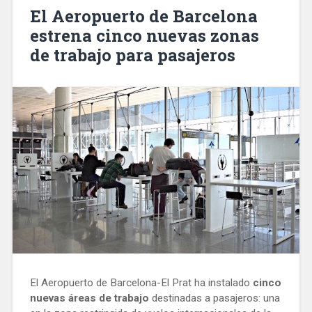
permita
El Aeropuerto de Barcelona
unir
estrena cinco nuevas zonas
el
de trabajo para pasajeros
tranvía
por
la
Diagonal»
El Aeropuerto de Barcelona-El Prat ha instalado
cinco
nuevas áreas de trabajo
destinadas a pasajeros: una