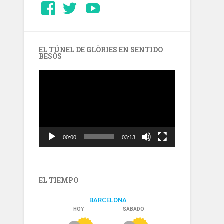
Ver
Ver
YouTube
perfil
perfil
de
de
Barcelonaaldia
@BCN_aldia
en
en
Facebook
Twitter
EL TÚNEL DE GLÒRIES EN SENTIDO
BESÒS
Reproductor
de
vídeo
00:00
03:13
EL TIEMPO