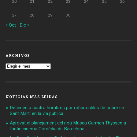
20
21
22
23
24
25
26
27
28
29
30
« Oct
Dic »
ARCHIVOS
Archivos
NOTICIAS MÁS LEIDAS
Detienen a cuatro hombres por robar cables de cobre en
Sant Martí en la vía pública
Aprovat el planejament del nou Museu Carmen Thyssen a
l'antic cinema Comèdia de Barcelona