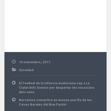
16 noviembre, 2017
Sociedad
Navegación
El Festival de la Infància evoluciona cap a La
de
Ciutat dels Somnis per despertar les vocacions
entradas
dels nens
Barcelona convertirà en museu una illa de les
Cases Barates del Bon Pastor