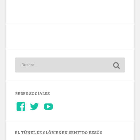
REDES SOCIALES
Ver
Ver
YouTube
perfil
perfil
de
de
Barcelonaaldia
@BCN_aldia
en
en
Facebook
Twitter
EL TÚNEL DE GLÒRIES EN SENTIDO BESÒS