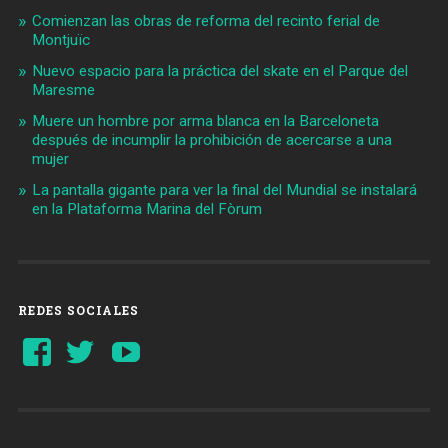
Comienzan las obras de reforma del recinto ferial de
Montjuïc
Nuevo espacio para la práctica del skate en el Parque del
Maresme
Muere un hombre por arma blanca en la Barceloneta
después de incumplir la prohibición de acercarse a una
mujer
La pantalla gigante para ver la final del Mundial se instalará
en la Plataforma Marina del Fòrum
REDES SOCIALES
Ver
Ver
YouTube
perfil
perfil
de
de
Barcelonaaldia
@BCN_aldia
en
en
Facebook
Twitter