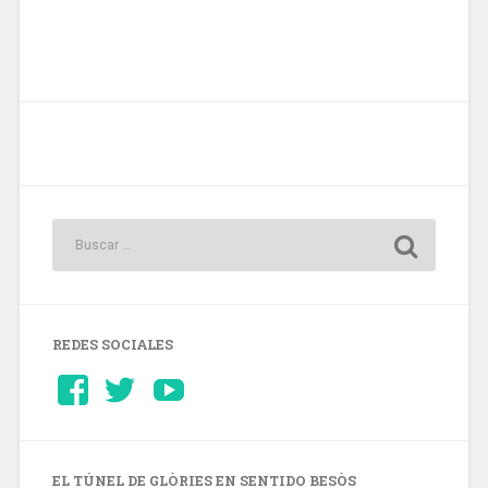
REDES SOCIALES
Ver
Ver
YouTube
perfil
perfil
de
de
Barcelonaaldia
@BCN_aldia
en
en
Facebook
Twitter
EL TÚNEL DE GLÒRIES EN SENTIDO BESÒS