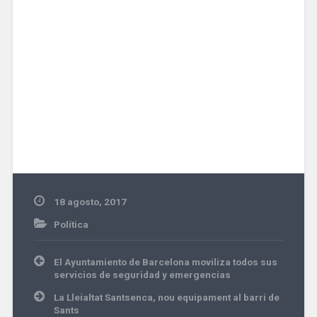
18 agosto, 2017
Política
Navegación
El Ayuntamiento de Barcelona moviliza todos sus
de
servicios de seguridad y emergencias
entradas
La Lleialtat Santsenca, nou equipament al barri de
Sants