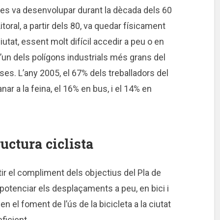
a es va desenvolupar durant la dècada dels 60
oral, a partir dels 80, va quedar físicament
iutat, essent molt difícil accedir a peu o en
d’un dels polígons industrials més grans del
s. L’any 2005, el 67% dels treballadors del
ar a la feina, el 16% en bus, i el 14% en
uctura ciclista
tir el compliment dels objectius del Pla de
otenciar els desplaçaments a peu, en bici i
en el foment de l’ús de la bicicleta a la ciutat
ficient.