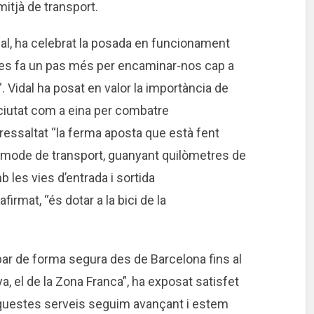
itjà de transport.
dal, ha celebrat la posada en funcionament
i es fa un pas més per encaminar-nos cap a
. Vidal ha posat en valor la importància de
la ciutat com a eina per combatre
a ressaltat “la ferma aposta que està fent
 mode de transport, guanyant quilòmetres de
mb les vies d’entrada i sortida
firmat, “és dotar a la bici de la
ibar de forma segura des de Barcelona fins al
ya, el de la Zona Franca”, ha exposat satisfet
questes serveis seguim avançant i estem