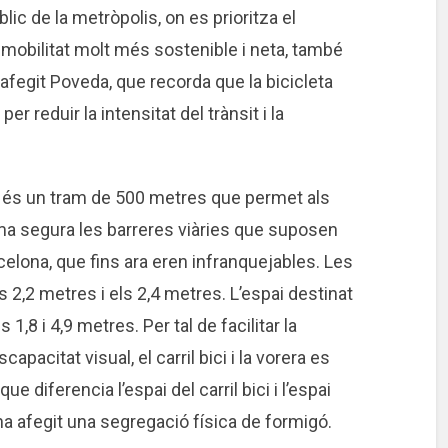
blic de la metròpolis, on es prioritza el
a mobilitat molt més sostenible i neta, també
 afegit Poveda, que recorda que la bicicleta
er reduir la intensitat del trànsit i la
 és un tram de 500 metres que permet als
rma segura les barreres viàries que suposen
arcelona, que fins ara eren infranquejables. Les
ls 2,2 metres i els 2,4 metres. L’espai destinat
s 1,8 i 4,9 metres. Per tal de facilitar la
pacitat visual, el carril bici i la vorera es
 diferencia l’espai del carril bici i l’espai
s’ha afegit una segregació física de formigó.