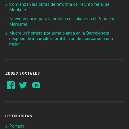
Comienzan las obras de reforma del recinto ferial de
Montjuïc
Nuevo espacio para la práctica del skate en el Parque del
Maresme
Muere un hombre por arma blanca en la Barceloneta
después de incumplir la prohibición de acercarse a una
mujer
REDES SOCIALES
Ver
Ver
YouTube
perfil
perfil
de
de
Barcelonaaldia
@BCN_aldia
en
en
Facebook
Twitter
CATEGORIAS
Portada