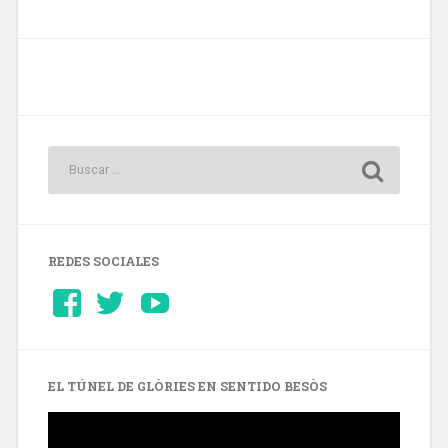
REDES SOCIALES
Ver
Ver
YouTube
perfil
perfil
de
de
Barcelonaaldia
@BCN_aldia
en
en
Facebook
Twitter
EL TÚNEL DE GLÒRIES EN SENTIDO BESÒS
Reproductor
de