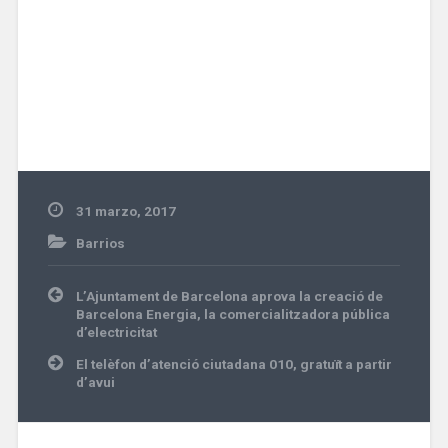
31 marzo, 2017
Barrios
Navegación
L’Ajuntament de Barcelona aprova la creació de
de
Barcelona Energia, la comercialitzadora pública
entradas
d’electricitat
El telèfon d’atenció ciutadana 010, gratuït a partir
d’avui