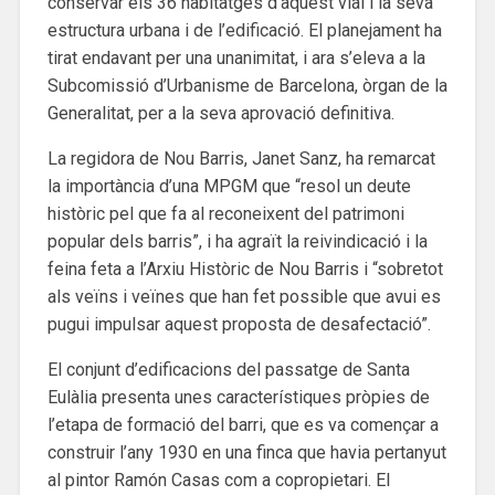
conservar els 36 habitatges d’aquest vial i la seva
estructura urbana i de l’edificació. El planejament ha
tirat endavant per una unanimitat, i ara s’eleva a la
Subcomissió d’Urbanisme de Barcelona, òrgan de la
Generalitat, per a la seva aprovació definitiva.
La regidora de Nou Barris, Janet Sanz, ha remarcat
la importància d’una MPGM que “resol un deute
històric pel que fa al reconeixent del patrimoni
popular dels barris”, i ha agraït la reivindicació i la
feina feta a l’Arxiu Històric de Nou Barris i “sobretot
als veïns i veïnes que han fet possible que avui es
pugui impulsar aquest proposta de desafectació”.
El conjunt d’edificacions del passatge de Santa
Eulàlia presenta unes característiques pròpies de
l’etapa de formació del barri, que es va començar a
construir l’any 1930 en una finca que havia pertanyut
al pintor Ramón Casas com a copropietari. El