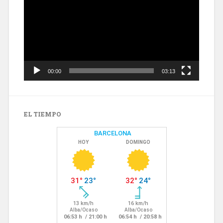
vídeo
00:00
03:13
EL TIEMPO