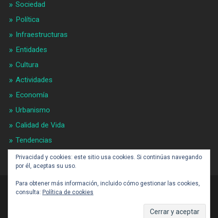
Sociedad
Política
Infraestructuras
Entidades
Cultura
Actividades
Economía
Urbanismo
Calidad de Vida
Tendencias
Gran BCN
Privacidad y cookies: este sitio usa cookies. Si continúas navegando
por él, aceptas su uso.
Para obtener más información, incluido cómo gestionar las cookies,
consulta:
Política de cookies
CONTACTO: BARCELONAALDIA21 (ARROBA)
GMAIL.COM
SUBIR ↑