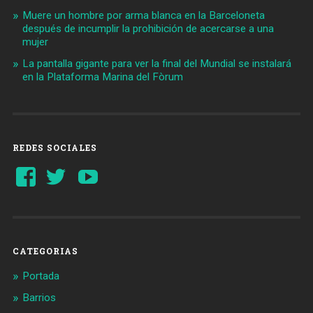
Muere un hombre por arma blanca en la Barceloneta
después de incumplir la prohibición de acercarse a una
mujer
La pantalla gigante para ver la final del Mundial se instalará
en la Plataforma Marina del Fòrum
REDES SOCIALES
Ver
Ver
YouTube
perfil
perfil
de
de
Barcelonaaldia
@BCN_aldia
en
en
Facebook
Twitter
CATEGORIAS
Portada
Barrios