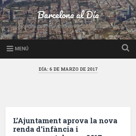
Saltar
al
Barcelona al Día
Buscar
contenido
Noticias que reflejan la evolución de Barcelona
MENÚ
DÍA:
6 DE MARZO DE 2017
L’Ajuntament aprova la nova
renda d’infància i