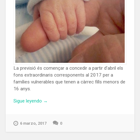
La previsió és començar a concedir a partir d’abril els
fons extraordinaris corresponents al 2017 per a
famílies vulnerables que tenen a càrrec fills menors de
16 anys.
«L’Ajuntament
Sigue leyendo
→
aprova
la
nova
6 marzo, 2017
0
renda
d’infància