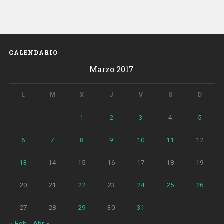
i
monoparental
per
a
2017»
CALENDARIO
Marzo 2017
L
M
X
J
V
S
D
1
2
3
4
5
6
7
8
9
10
11
12
13
14
15
16
17
18
19
20
21
22
23
24
25
26
27
28
29
30
31