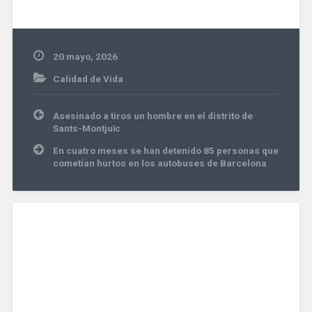
20 mayo, 2026
Calidad de Vida
Navegación
Asesinado a tiros un hombre en el distrito de
de
Sants-Montjuïc
entradas
En cuatro meses se han detenido 85 personas que
cometían hurtos en los autobuses de Barcelona