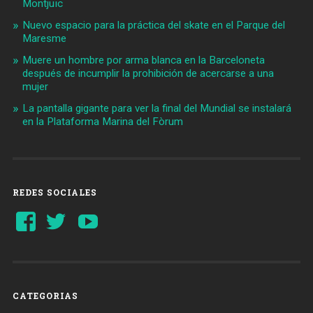
Montjuïc
Nuevo espacio para la práctica del skate en el Parque del
Maresme
Muere un hombre por arma blanca en la Barceloneta
después de incumplir la prohibición de acercarse a una
mujer
La pantalla gigante para ver la final del Mundial se instalará
en la Plataforma Marina del Fòrum
REDES SOCIALES
Ver
Ver
YouTube
perfil
perfil
de
de
Barcelonaaldia
@BCN_aldia
en
en
Facebook
Twitter
CATEGORIAS