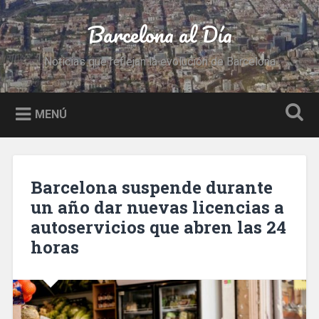
Saltar
al
Barcelona al Día
Buscar
contenido
Noticias que reflejan la evolución de Barcelona
MENÚ
Barcelona suspende durante
un año dar nuevas licencias a
autoservicios que abren las 24
horas