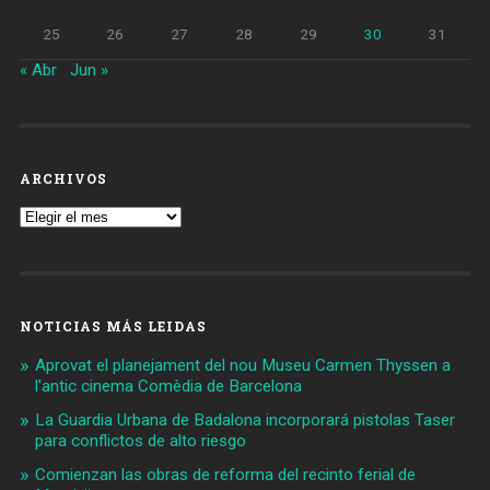
25
26
27
28
29
30
31
« Abr
Jun »
ARCHIVOS
Archivos
NOTICIAS MÁS LEIDAS
Aprovat el planejament del nou Museu Carmen Thyssen a
l'antic cinema Comèdia de Barcelona
La Guardia Urbana de Badalona incorporará pistolas Taser
para conflictos de alto riesgo
Comienzan las obras de reforma del recinto ferial de