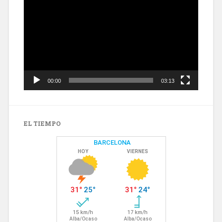
de
vídeo
00:00
03:13
EL TIEMPO