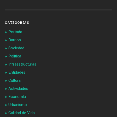
de
de
Barcelonaaldia
@BCN_aldia
en
en
Facebook
Twitter
CATEGORIAS
Portada
Barrios
Sociedad
Política
Infraestructuras
Entidades
Cultura
Actividades
Economía
Urbanismo
Calidad de Vida