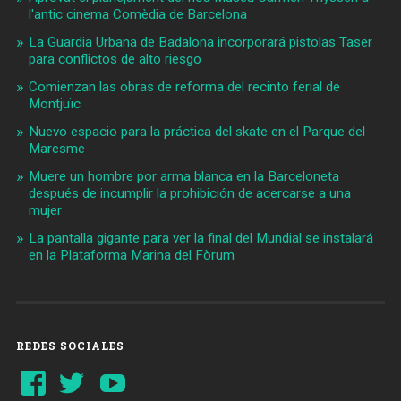
l'antic cinema Comèdia de Barcelona
La Guardia Urbana de Badalona incorporará pistolas Taser
para conflictos de alto riesgo
Comienzan las obras de reforma del recinto ferial de
Montjuïc
Nuevo espacio para la práctica del skate en el Parque del
Maresme
Muere un hombre por arma blanca en la Barceloneta
después de incumplir la prohibición de acercarse a una
mujer
La pantalla gigante para ver la final del Mundial se instalará
en la Plataforma Marina del Fòrum
REDES SOCIALES
Ver
Ver
YouTube
perfil
perfil