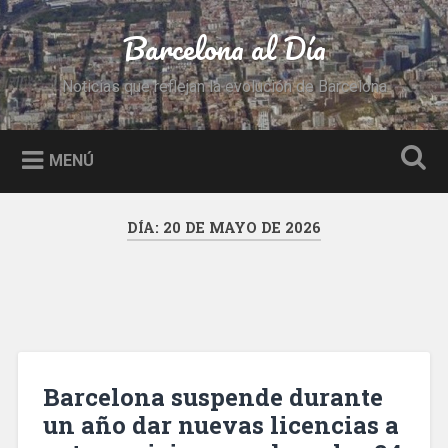
Saltar
al
Barcelona al Día
Buscar
contenido
Noticias que reflejan la evolución de Barcelona
MENÚ
DÍA:
20 DE MAYO DE 2026
Barcelona suspende durante
un año dar nuevas licencias a