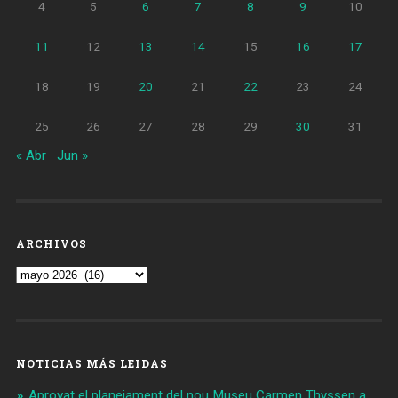
4
5
6
7
8
9
10
11
12
13
14
15
16
17
18
19
20
21
22
23
24
25
26
27
28
29
30
31
« Abr
Jun »
ARCHIVOS
Archivos
NOTICIAS MÁS LEIDAS
Aprovat el planejament del nou Museu Carmen Thyssen a