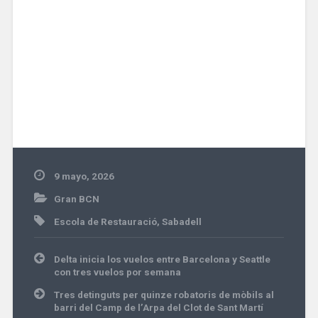
9 mayo, 2026
Gran BCN
Escola de Restauració
,
Sabadell
Navegación
Delta inicia los vuelos entre Barcelona y Seattle
de
con tres vuelos por semana
entradas
Tres detinguts per quinze robatoris de mòbils al
barri del Camp de l’Arpa del Clot de Sant Martí