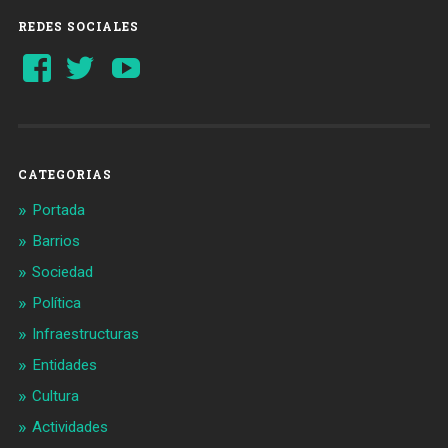
REDES SOCIALES
Ver
Ver
YouTube
perfil
perfil
de
de
Barcelonaaldia
@BCN_aldia
en
en
Facebook
Twitter
CATEGORIAS
Portada
Barrios
Sociedad
Política
Infraestructuras
Entidades
Cultura
Actividades