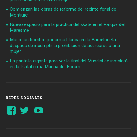
Comienzan las obras de reforma del recinto ferial de
Montjuïc
Nuevo espacio para la práctica del skate en el Parque del
Maresme
Muere un hombre por arma blanca en la Barceloneta
después de incumplir la prohibición de acercarse a una
mujer
La pantalla gigante para ver la final del Mundial se instalará
en la Plataforma Marina del Fòrum
REDES SOCIALES
Ver
Ver
YouTube
perfil
perfil
de
de
Barcelonaaldia
@BCN_aldia
en
en
Facebook
Twitter