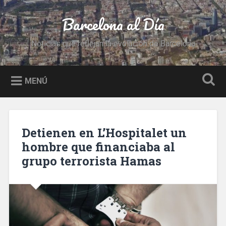
Saltar
al
Barcelona al Día
Buscar
contenido
Noticias que reflejan la evolución de Barcelona
MENÚ
Detienen en L’Hospitalet un
hombre que financiaba al
grupo terrorista Hamas