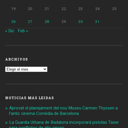
19
20
21
22
23
24
25
26
27
28
29
30
31
« Dic
Feb »
ARCHIVOS
Archivos
NOTICIAS MÁS LEIDAS
Aprovat el planejament del nou Museu Carmen Thyssen a
l'antic cinema Comèdia de Barcelona
La Guardia Urbana de Badalona incorporará pistolas Taser
para conflictos de alto riesgo