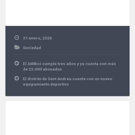
31 enero, 2026
Sociedad
Navegación
El AMBici cumple tres años y ya cuenta con más
de
de 23.000 abonados
entradas
El distrito de Sant Andreu cuenta con un nuevo
equipamiento deportivo