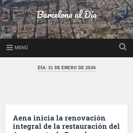
Saltar
al
Barcelona al Día
Buscar
contenido
Noticias que reflejan la evolución de Barcelona
MENÚ
DÍA:
31 DE ENERO DE 2026
Aena inicia la renovación
integral de la restauración del