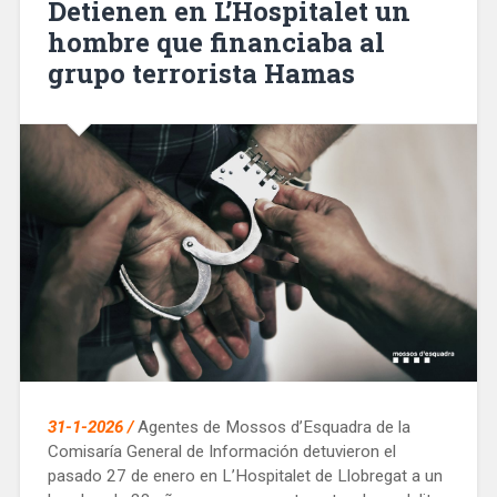
Detienen en L’Hospitalet un
nuevo
hombre que financiaba al
equipamiento
grupo terrorista Hamas
deportivo»
31-1-2026 /
Agentes de Mossos d’Esquadra de la
Comisaría General de Información detuvieron el
pasado 27 de enero en L’Hospitalet de Llobregat a un