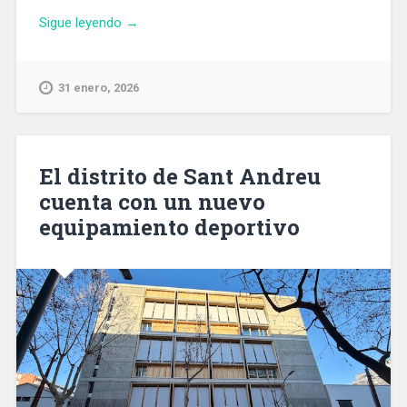
«Aena
Sigue leyendo
→
inicia
la
renovación
31 enero, 2026
integral
de
la
restauración
El distrito de Sant Andreu
del
cuenta con un nuevo
Aeropuerto
equipamiento deportivo
de
Barcelona»