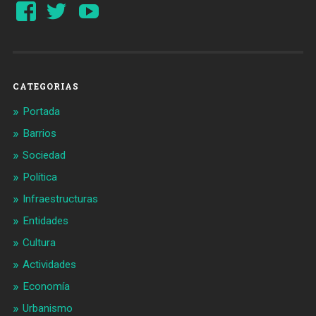
Ver
Ver
YouTube
perfil
perfil
de
de
Barcelonaaldia
@BCN_aldia
en
en
Facebook
Twitter
CATEGORIAS
Portada
Barrios
Sociedad
Política
Infraestructuras
Entidades
Cultura
Actividades
Economía
Urbanismo