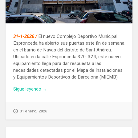
31-1-2026 /
El nuevo Complejo Deportivo Municipal
Espronceda ha abierto sus puertas este fin de semana
en el barrio de Navas del distrito de Sant Andreu.
Ubicado en la calle Espronceda 320-324, este nuevo
equipamiento llega para dar respuesta a las
necesidades detectadas por el Mapa de Instalaciones
y Equipamientos Deportivos de Barcelona (MIEMB).
«El
Sigue leyendo
→
distrito
de
Sant
31 enero, 2026
Andreu
cuenta
con
un