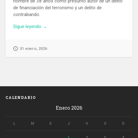
hombre de 38 años como presunto autor de un delito
de financiación del terrorismo y un delito de
contrabando.
«Detienen
Sigue leyendo
→
en
L’Hospitalet
un
31 enero, 2026
hombre
que
financiaba
al
grupo
terrorista
Hamas»
CALENDARIO
Enero 2026
L
M
X
J
V
S
D
1
2
3
4