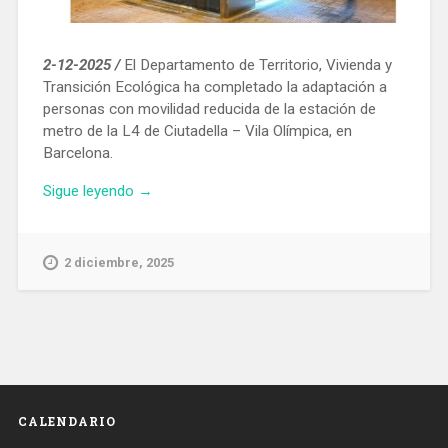
2-12-2025 /
El Departamento de Territorio, Vivienda y
Transición Ecológica ha completado la adaptación a
personas con movilidad reducida de la estación de
metro de la L4 de Ciutadella – Vila Olímpica, en
Barcelona.
«La
Sigue leyendo
→
estación
de
metro
2 diciembre, 2025
de
Ciutadella
–
Vila
Olímpica,
adapta
para
CALENDARIO
personas