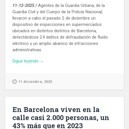
11-12-2025 /
Agentes de la Guardia Urbana, de la
Guardia Civil y del Cuerpo de la Policía Nacional,
llevaron a cabo el pasado 2 de diciembre un
dispositivo de inspecciones en supermercados
ubicados en distintos distritos de Barcelona, ​​
detectándose 24 delitos de defraudación de fluido
eléctrico y un amplio abanico de infracciones
administrativas.
«Inspeccionan
Sigue leyendo
→
en
Barcelona
26
11 diciembre, 2025
supermercados
y
detectan
que
En Barcelona viven en la
24
calle casi 2.000 personas, un
defraudaban
43% más que en 2023
el