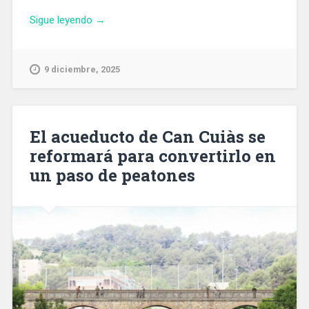
«Detienen
Sigue leyendo
→
a
un
hombre
9 diciembre, 2025
acusado
de
la
muerte
El acueducto de Can Cuiàs se
violenta
reformará para convertirlo en
de
un paso de peatones
una
mujer
en
l’Hospitalet»