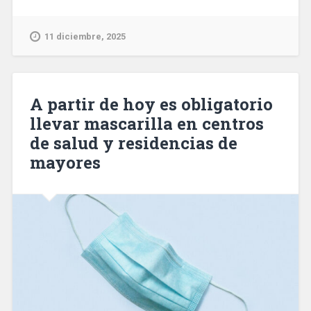
Barcelona
viven
en
11 diciembre, 2025
la
calle
casi
2.000
A partir de hoy es obligatorio
personas,
llevar mascarilla en centros
un
de salud y residencias de
43%
más
mayores
que
en
2023»