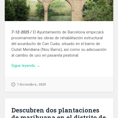
7-12-2025 /
El Ayuntamiento de Barcelona empezará
proximamente las obras de rehabilitación estructural
del acueducto de Can Cuiàs, situado en el barrio de
Ciutat Meridiana (Nou Barris), así como su adecuación
al cambio de uso en pasarela peatonal.
«El
Sigue leyendo
→
acueducto
de
Can
7 diciembre, 2025
Cuiàs
se
reformará
para
Descubren dos plantaciones
convertirlo
de marihuana en el distrito de
en