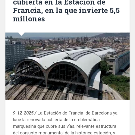
cubierta en la Estación de
centros
Francia, en la que invierte 5,5
de
salud
millones
y
residencias
de
mayores»
9-12-2025 /
La Estación de Francia de Barcelona ya
luce la renovada cubierta de la emblemática
marquesina que cubre sus vías, relevante estructura
del conjunto monumental de la histórica estación, y