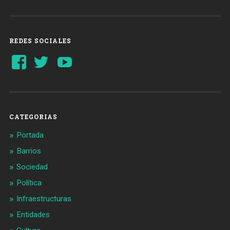
REDES SOCIALES
Ver
Ver
YouTube
perfil
perfil
de
de
Barcelonaaldia
@BCN_aldia
en
en
Facebook
Twitter
CATEGORIAS
Portada
Barrios
Sociedad
Política
Infraestructuras
Entidades