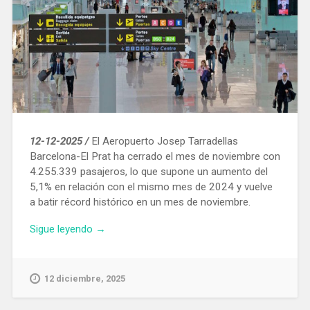
12-12-2025 /
El Aeropuerto Josep Tarradellas
Barcelona-El Prat ha cerrado el mes de noviembre con
4.255.339 pasajeros, lo que supone un aumento del
5,1% en relación con el mismo mes de 2024 y vuelve
a batir récord histórico en un mes de noviembre.
«En
Sigue leyendo
→
noviembre
pasaron
por
12 diciembre, 2025
el
Aeropuerto