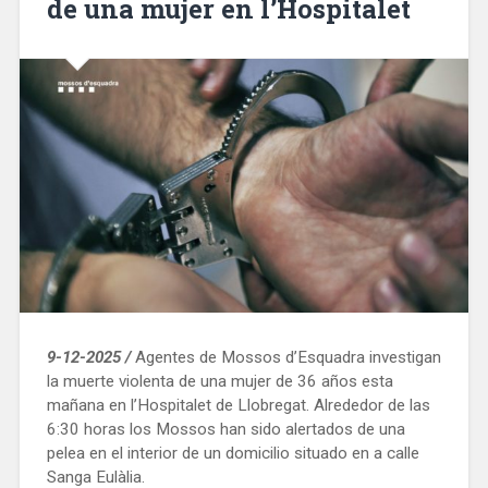
de una mujer en l’Hospitalet
incentivar
el
comerç
i
generar
ocupació»
9-12-2025 /
Agentes de Mossos d’Esquadra investigan
la muerte violenta de una mujer de 36 años esta
mañana en l’Hospitalet de Llobregat. Alrededor de las
6:30 horas los Mossos han sido alertados de una
pelea en el interior de un domicilio situado en a calle
Sanga Eulàlia.