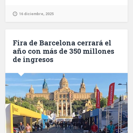
una
tienda
16 diciembre, 2025
en
la
estación
de
Fira de Barcelona cerrará el
metro
año con más de 350 millones
de
de ingresos
Sagrada
Familia»