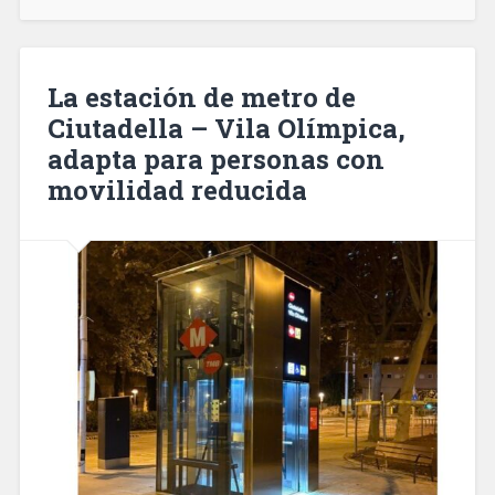
desconocido
durante
las
obras
La estación de metro de
de
Ciutadella – Vila Olímpica,
la
adapta para personas con
estación
de
movilidad reducida
la
Sagrera»