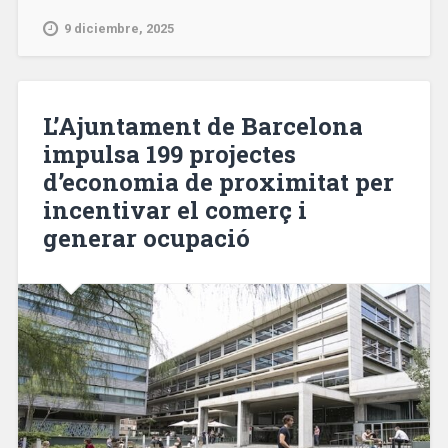
una
nueva
9 diciembre, 2025
cubierta
en
la
Estación
L’Ajuntament de Barcelona
de
impulsa 199 projectes
Francia,
d’economia de proximitat per
en
la
incentivar el comerç i
que
generar ocupació
invierte
5,5
millones»