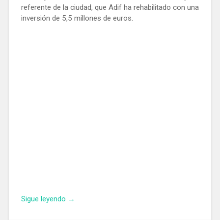
referente de la ciudad, que Adif ha rehabilitado con una
inversión de 5,5 millones de euros.
«Adif
Sigue leyendo
→
instala