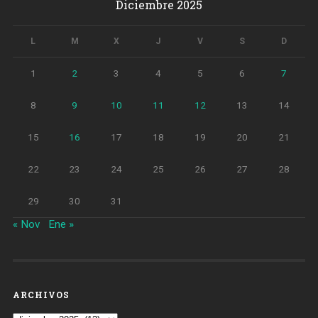
Diciembre 2025
con
movilidad
reducida»
L
M
X
J
V
S
D
1
2
3
4
5
6
7
8
9
10
11
12
13
14
15
16
17
18
19
20
21
22
23
24
25
26
27
28
29
30
31
« Nov
Ene »
ARCHIVOS
Archivos