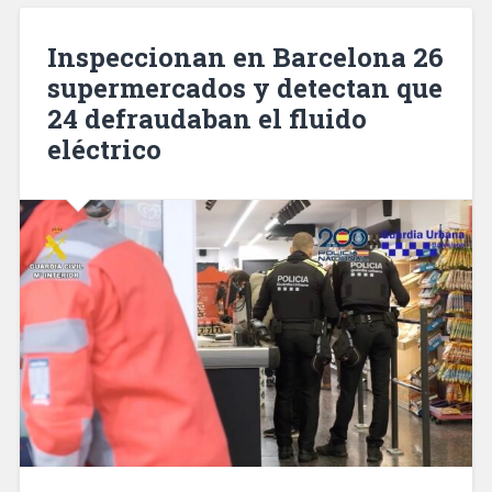
de
Barcelona
Inspeccionan en Barcelona 26
más
supermercados y detectan que
de
24 defraudaban el fluido
4,2
millones
eléctrico
de
pasajeros»