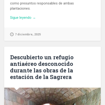
como presuntos responsables de ambas
plantaciones.
«Descubren
Sigue leyendo
→
dos
plantaciones
de
7 diciembre, 2025
marihuana
en
el
distrito
Descubierto un refugio
de
antiaéreo desconocido
Sant
durante las obras de la
Martí
por
estación de la Sagrera
incendios
en
la
instalación
eléctrica»