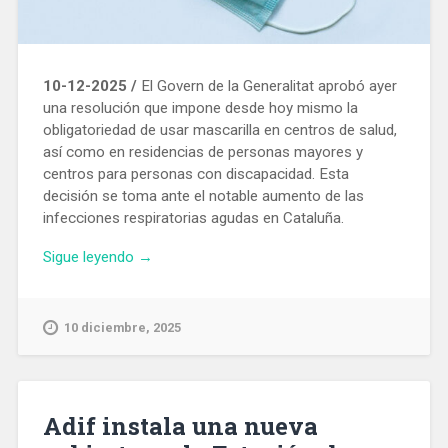
10-12-2025 /
El Govern de la Generalitat aprobó ayer
una resolución que impone desde hoy mismo la
obligatoriedad de usar mascarilla en centros de salud,
así como en residencias de personas mayores y
centros para personas con discapacidad. Esta
decisión se toma ante el notable aumento de las
infecciones respiratorias agudas en Cataluña.
«A
Sigue leyendo
→
partir
de
hoy
10 diciembre, 2025
es
obligatorio
llevar
mascarilla
Adif instala una nueva
en