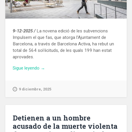
9-12-2025 /
La novena edició de les subvencions
Impulsem el que fas, que atorga l’Ajuntament de
Barcelona, a través de Barcelona Activa, ha rebut un
total de 564 sol·licituds, de les quals 199 han estat
aprovades.
«L’Ajuntament
Sigue leyendo
→
de
Barcelona
impulsa
9 diciembre, 2025
199
projectes
d’economia
de
Detienen a un hombre
proximitat
acusado de la muerte violenta
per