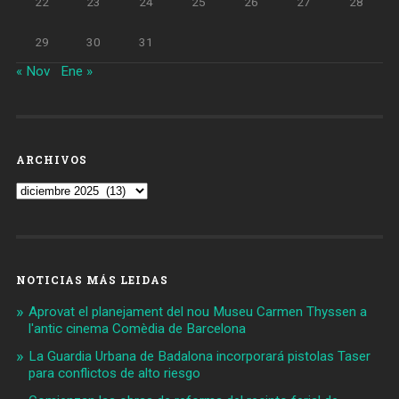
22
23
24
25
26
27
28
29
30
31
« Nov
Ene »
ARCHIVOS
Archivos
NOTICIAS MÁS LEIDAS
Aprovat el planejament del nou Museu Carmen Thyssen a
l'antic cinema Comèdia de Barcelona
La Guardia Urbana de Badalona incorporará pistolas Taser
para conflictos de alto riesgo