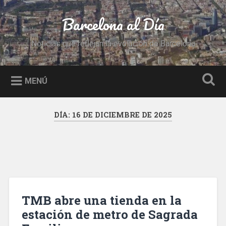
Saltar
al
Barcelona al Día
Buscar
contenido
Noticias que reflejan la evolución de Barcelona
MENÚ
DÍA:
16 DE DICIEMBRE DE 2025
TMB abre una tienda en la
estación de metro de Sagrada