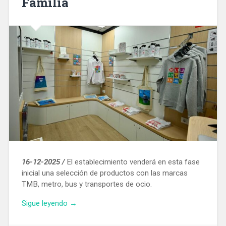
Familia
16-12-2025 /
El establecimiento venderá en esta fase
inicial una selección de productos con las marcas
TMB, metro, bus y transportes de ocio.
«TMB
Sigue leyendo
→
abre
una