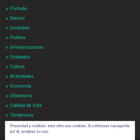
Portada
Barrios
Sociedad
Política
Infraestructuras
Entidades
Cultura
Actividades
Economía
Urbanismo
Calidad de Vida
Tendencias
Gran BCN
Privacidad y cookies: este sitio usa cookies. Si continúas navegando
por él, aceptas su uso.