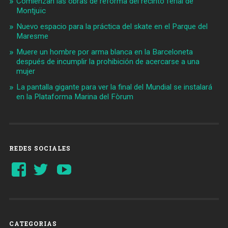
Comienzan las obras de reforma del recinto ferial de
Montjuïc
Nuevo espacio para la práctica del skate en el Parque del
Maresme
Muere un hombre por arma blanca en la Barceloneta
después de incumplir la prohibición de acercarse a una
mujer
La pantalla gigante para ver la final del Mundial se instalará
en la Plataforma Marina del Fòrum
REDES SOCIALES
Ver
Ver
YouTube
perfil
perfil
de
de
Barcelonaaldia
@BCN_aldia
en
en
Facebook
Twitter
CATEGORIAS