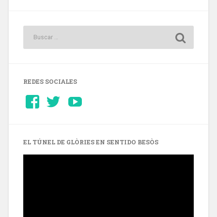
REDES SOCIALES
Ver
Ver
YouTube
perfil
perfil
de
de
Barcelonaaldia
@BCN_aldia
en
en
Facebook
Twitter
EL TÚNEL DE GLÒRIES EN SENTIDO BESÒS
Reproductor
de
vídeo