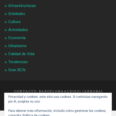
Infraestructuras
Entidades
Cultura
Actividades
Economía
Urbanismo
Calidad de Vida
Tendencias
Gran BCN
CONTACTO: BARCELONAALDIA21 (ARROBA)
GMAIL.COM
Privacidad y cookies: este sitio usa cookies. Si continúas navegando
SUBIR ↑
por él, aceptas su uso.
Para obtener más información, incluido cómo gestionar las cookies,
consulta:
Política de cookies