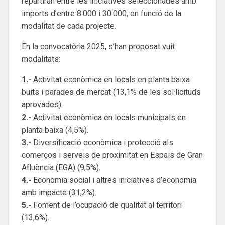
repartiran entre les iniciatives seleccionades amb
imports d’entre 8.000 i 30.000, en funció de la
modalitat de cada projecte.
En la convocatòria 2025, s’han proposat vuit
modalitats:
1.-
Activitat econòmica en locals en planta baixa
buits i parades de mercat (13,1% de les sol·licituds
aprovades).
2.-
Activitat econòmica en locals municipals en
planta baixa (4,5%).
3.-
Diversificació econòmica i protecció als
comerços i serveis de proximitat en Espais de Gran
Afluència (EGA) (9,5%).
4.-
Economia social i altres iniciatives d’economia
amb impacte (31,2%).
5.-
Foment de l’ocupació de qualitat al territori
(13,6%).