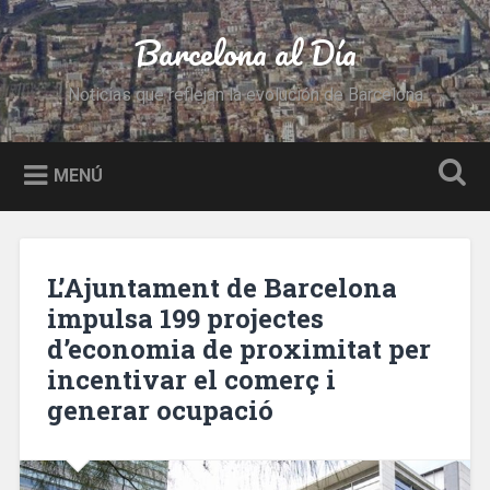
Saltar
al
Barcelona al Día
Buscar
contenido
Noticias que reflejan la evolución de Barcelona
MENÚ
L’Ajuntament de Barcelona
impulsa 199 projectes
d’economia de proximitat per
incentivar el comerç i
generar ocupació