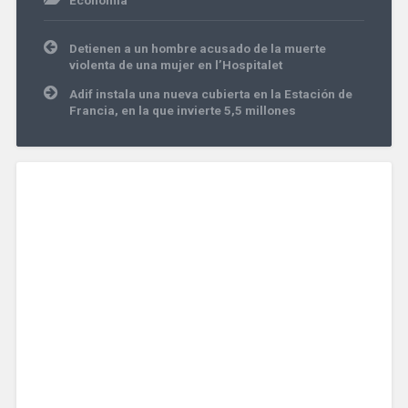
Economía
Navegación
Detienen a un hombre acusado de la muerte
de
violenta de una mujer en l’Hospitalet
entradas
Adif instala una nueva cubierta en la Estación de
Francia, en la que invierte 5,5 millones