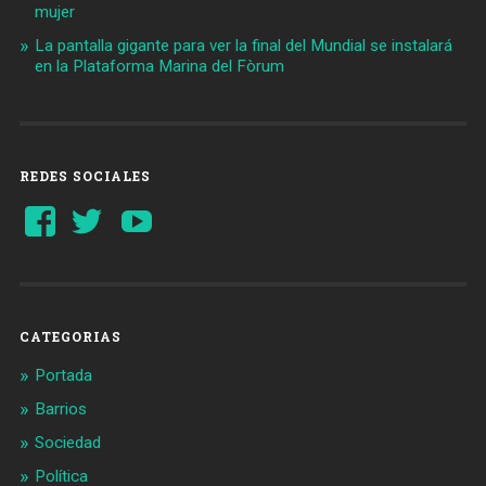
mujer
La pantalla gigante para ver la final del Mundial se instalará
en la Plataforma Marina del Fòrum
REDES SOCIALES
Ver
Ver
YouTube
perfil
perfil
de
de
Barcelonaaldia
@BCN_aldia
en
en
Facebook
Twitter
CATEGORIAS
Portada
Barrios
Sociedad
Política