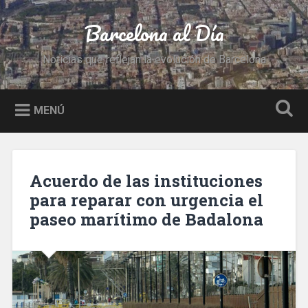
Saltar
al
Barcelona al Día
Buscar
contenido
Noticias que reflejan la evolución de Barcelona
MENÚ
Acuerdo de las instituciones
para reparar con urgencia el
paseo marítimo de Badalona