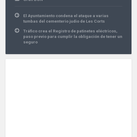
Navegación
El Ayuntamiento condena el ataque a varias
de
tumbas del cementerio judio de Les Corts
entradas
Tráfico crea el Registro de patinetes eléctricos,
paso previo para cumplir la obligación de tener un
seguro