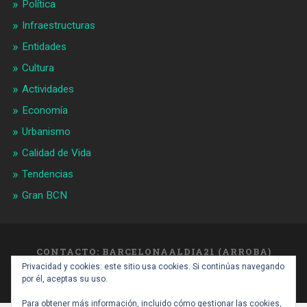
Política
Infraestructuras
Entidades
Cultura
Actividades
Economía
Urbanismo
Calidad de Vida
Tendencias
Gran BCN
CONTACTO: BARCELONAALDIA21 (ARROBA)
GMAIL.COM
Privacidad y cookies: este sitio usa cookies. Si continúas navegando
SUBIR ↑
por él, aceptas su uso.
Para obtener más información, incluido cómo gestionar las cookies,