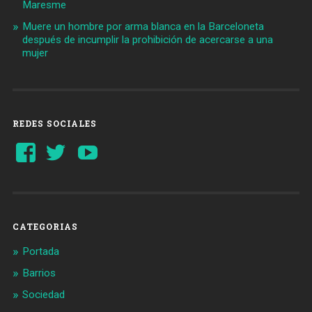
Maresme
Muere un hombre por arma blanca en la Barceloneta
después de incumplir la prohibición de acercarse a una
mujer
REDES SOCIALES
Ver
Ver
YouTube
perfil
perfil
de
de
Barcelonaaldia
@BCN_aldia
en
en
Facebook
Twitter
CATEGORIAS
Portada
Barrios
Sociedad