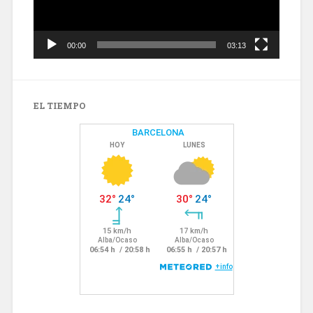
00:00
03:13
EL TIEMPO