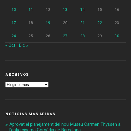
10
11
12
13
14
15
16
17
18
19
20
21
22
23
24
25
26
27
28
29
30
« Oct
Dic »
ARCHIVOS
Archivos
NOTICIAS MÁS LEIDAS
Aprovat el planejament del nou Museu Carmen Thyssen a
l'antic cinema Comèdia de Barcelona