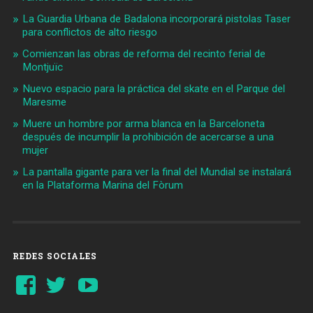
La Guardia Urbana de Badalona incorporará pistolas Taser
para conflictos de alto riesgo
Comienzan las obras de reforma del recinto ferial de
Montjuïc
Nuevo espacio para la práctica del skate en el Parque del
Maresme
Muere un hombre por arma blanca en la Barceloneta
después de incumplir la prohibición de acercarse a una
mujer
La pantalla gigante para ver la final del Mundial se instalará
en la Plataforma Marina del Fòrum
REDES SOCIALES
Ver
Ver
YouTube
perfil
perfil
de
de
Barcelonaaldia
@BCN_aldia