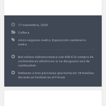
17 noviembre, 2025
Cultura
cinco vagones metro
,
Exposición centenario
metro
Navegación
Barcelona subvencionará con 600 € la compra de
de
ciclomotores eléctricos si se desguaza uno de
entradas
combustión
Detienen a tres personas que hurtaron 18 móviles
durante un festival en el Fòrum