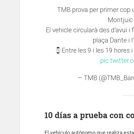
TMB prova per primer cop 
Montjuïc 
El vehicle circularà des d’avui 
plaça Dante i l
Entre les 9 i les 19 hores
pic.twitte
— TMB (@TMB_Bar
10 días a prueba con c
El vehículo autónomo que realiza est