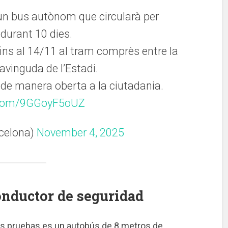
un bus autònom que circularà per
durant 10 dies.
i fins al 14/11 al tram comprès entre la
’avinguda de l’Estadi.
 i de manera oberta a la ciutadania.
r.com/9GGoyF5oUZ
celona)
November 4, 2025
onductor de seguridad
as pruebas es un autobús de 8 metros de