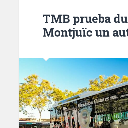
TMB prueba dur
Montjuïc un au