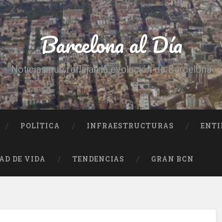
Barcelona al Día
Noticias que reflejan la evolución de Barcelona
POLÍTICA
INFRAESTRUCTURAS
ENTI
AD DE VIDA
TENDENCIAS
GRAN BCN