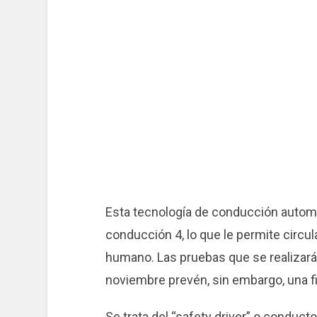
Esta tecnología de conducción autom
conducción 4, lo que le permite circu
humano. Las pruebas que se realizarán
noviembre prevén, sin embargo, una f
Se trata del “safety driver” o conduct