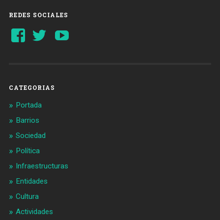
REDES SOCIALES
Ver
Ver
YouTube
perfil
perfil
de
de
Barcelonaaldia
@BCN_aldia
en
en
Facebook
Twitter
CATEGORIAS
Portada
Barrios
Sociedad
Política
Infraestructuras
Entidades
Cultura
Actividades