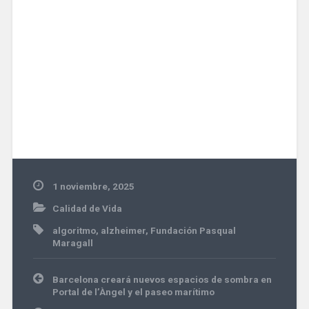
1 noviembre, 2025
Calidad de Vida
algoritmo
,
alzheimer
,
Fundación Pasqual
Maragall
Navegación
Barcelona creará nuevos espacios de sombra en
de
Portal de l’Àngel y el paseo marítimo
entradas