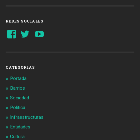
REDES SOCIALES
Ver
Ver
YouTube
perfil
perfil
de
de
Barcelonaaldia
@BCN_aldia
en
en
Facebook
Twitter
CATEGORIAS
Portada
Barrios
Sociedad
Política
Infraestructuras
Entidades
Cultura