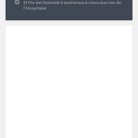
El Pla del Somontà transformará cinco barrios de
l’Hospitalet