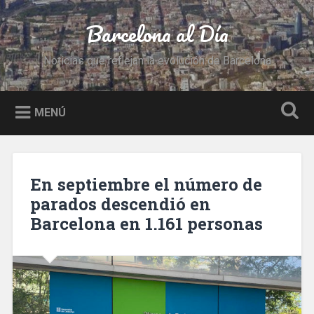
Saltar
al
Barcelona al Día
Buscar
contenido
Noticias que reflejan la evolución de Barcelona
MENÚ
En septiembre el número de
parados descendió en
Barcelona en 1.161 personas