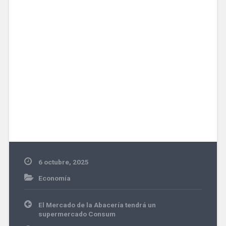
6 octubre, 2025
Economía
Navegación
El Mercado de la Abacería tendrá un
de
supermercado Consum
entradas